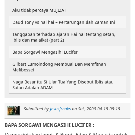
Aku tidak percaya MUJIZAT
Daud Tony vs hai hai – Pertarungan Ilah Zaman Ini
Tanggapan terhadap ajaran Hai hai tentang setan,
iblis dan malaikat (part 2)
Bapa Sorgawi Mengasihi Lucifer
Gilbert Lumoindong Membual Dan Memfitnah
Mefibosset
Naga Besar itu Si Ular Tua Yang Disebut Iblis atau
Satan Adalah ADAM
Submitted by
jesusfreaks
on
Sat, 2008-04-19 09:19
BAPA SORGAWI MENGASIHI LUCIFER :
IA menciptakan langit & Bumi,
Eden & Manusia untuk