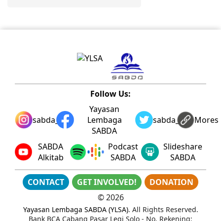
Follow Us:
Yayasan
sabda_ylsa
Lembaga
sabda_ylsa
Mores
SABDA
SABDA
Podcast
Slideshare
Alkitab
SABDA
SABDA
CONTACT
GET INVOLVED!
DONATION
©
2026
Yayasan Lembaga SABDA (YLSA)
. All Rights Reserved.
Bank BCA Cabang Pasar Legi Solo - No. Rekening: