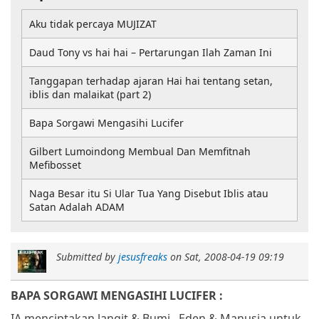
Aku tidak percaya MUJIZAT
Daud Tony vs hai hai – Pertarungan Ilah Zaman Ini
Tanggapan terhadap ajaran Hai hai tentang setan,
iblis dan malaikat (part 2)
Bapa Sorgawi Mengasihi Lucifer
Gilbert Lumoindong Membual Dan Memfitnah
Mefibosset
Naga Besar itu Si Ular Tua Yang Disebut Iblis atau
Satan Adalah ADAM
Submitted by
jesusfreaks
on
Sat, 2008-04-19 09:19
BAPA SORGAWI MENGASIHI LUCIFER :
IA menciptakan langit & Bumi,
Eden & Manusia untuk