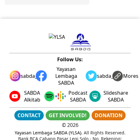
Follow Us:
Yayasan
sabda_ylsa
Lembaga
sabda_ylsa
Mores
SABDA
SABDA
Podcast
Slideshare
Alkitab
SABDA
SABDA
CONTACT
GET INVOLVED!
DONATION
©
2026
Yayasan Lembaga SABDA (YLSA)
. All Rights Reserved.
Bank BCA Cabang Pasar Legi Solo - No. Rekening: