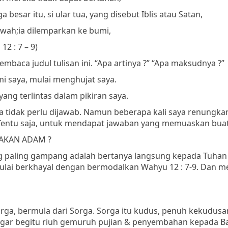
 besar itu, si ular tua, yang disebut Iblis atau Satan,
awah;
ia dilemparkan ke bumi,
12 : 7 – 9)
mbaca judul tulisan ini.
“Apa artinya ?”
“Apa maksudnya ?”
 saya, mulai menghujat saya.
yang terlintas dalam pikiran saya.
nya tidak perlu dijawab. Namun beberapa kali saya renungka
 Tentu saja, untuk mendapat jawaban yang memuaskan buat
AKAN ADAM ?
ng paling gampang adalah bertanya langsung kepada Tuhan 
 mulai berkhayal dengan bermodalkan Wahyu 12 : 7-9. Dan 
rga, bermula dari Sorga. Sorga itu kudus, penuh kekudusa
engar begitu riuh gemuruh pujian & penyembahan kepada B