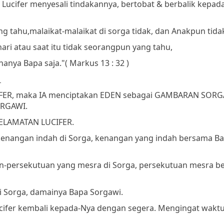
Lucifer menyesali tindakannya, bertobat & berbalik kepad
ng tahu,
malaikat-malaikat di sorga tidak, dan Anakpun tida
hari atau saat itu tidak seorangpun yang tahu,
hanya Bapa saja."
( Markus 13 : 32 )
r
FER, maka IA menciptakan EDEN sebagai GAMBARAN SORG
ORGAWI.
YELAMATAN LUCIFER.
-kenangan indah di Sorga, kenangan yang indah bersama B
uan-persekutuan yang mesra di Sorga, persekutuan mesra 
di Sorga, damainya Bapa Sorgawi.
cifer kembali kepada-Nya dengan segera. Mengingat wakt