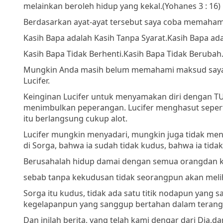
melainkan beroleh hidup yang kekal.
(Yohanes 3 : 16)
Berdasarkan ayat-ayat tersebut saya coba memaham
Kasih Bapa adalah Kasih Tanpa Syarat.
Kasih Bapa ada
Kasih Bapa Tidak Berhenti.
Kasih Bapa Tidak Berubah
Mungkin Anda masih belum memahami maksud saya so
Lucifer.
Keinginan Lucifer untuk menyamakan diri dengan
menimbulkan peperangan. Lucifer menghasut sepert
itu berlangsung cukup alot.
Lucifer mungkin menyadari, mungkin juga tidak meny
di Sorga, bahwa ia sudah tidak kudus, bahwa ia ti
Berusahalah hidup damai dengan semua orang
dan 
sebab tanpa kekudusan tidak seorangpun akan meli
Sorga itu kudus, tidak ada satu titik nodapun yang 
kegelapanpun yang sanggup bertahan dalam terang
Dan inilah berita, yang telah kami dengar dari Dia,
da