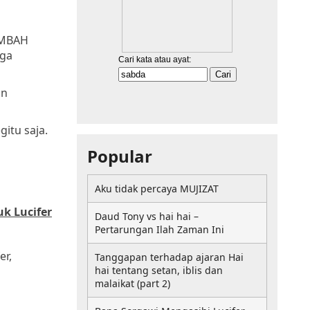
EMBAH
iga
an
itu saja.
Popular
Aku tidak percaya MUJIZAT
k Lucifer
Daud Tony vs hai hai –
Pertarungan Ilah Zaman Ini
er,
Tanggapan terhadap ajaran Hai
hai tentang setan, iblis dan
malaikat (part 2)