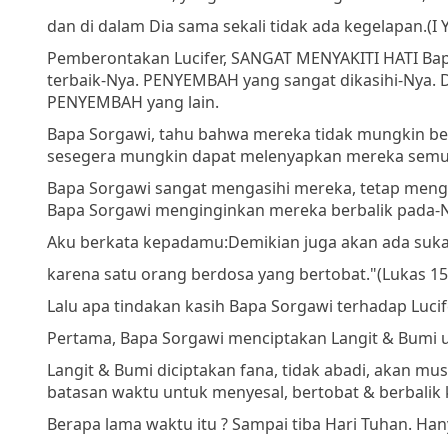
dan di dalam Dia sama sekali tidak ada kegelapan.
(I 
Pemberontakan Lucifer, SANGAT MENYAKITI HATI Ba
terbaik-Nya. PENYEMBAH yang sangat dikasihi-Nya. D
PENYEMBAH yang lain.
Bapa Sorgawi, tahu bahwa mereka tidak mungkin be
sesegera mungkin dapat melenyapkan mereka semua
Bapa Sorgawi sangat mengasihi mereka, tetap mengas
Bapa Sorgawi menginginkan mereka berbalik pada-
Aku berkata kepadamu:
Demikian juga akan ada sukac
karena satu orang berdosa yang bertobat."
(Lukas 15 
Lalu apa tindakan kasih Bapa Sorgawi terhadap Luci
Pertama, Bapa Sorgawi menciptakan Langit & Bumi u
Langit & Bumi diciptakan fana, tidak abadi, akan mu
batasan waktu untuk menyesal, bertobat & berbalik
Berapa lama waktu itu ? Sampai tiba Hari Tuhan. Ha