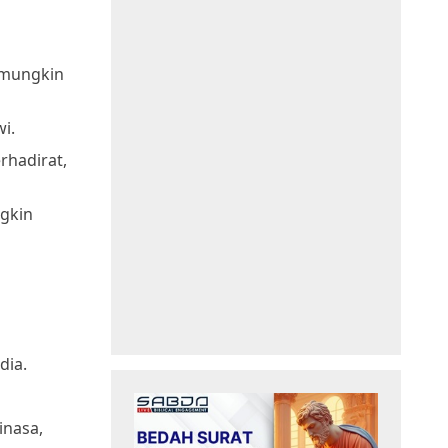
 mungkin
i.
rhadirat,
ngkin
dia.
inasa,