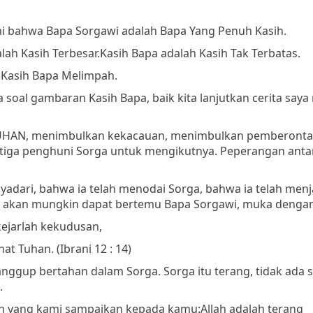
i bahwa Bapa Sorgawi adalah Bapa Yang Penuh Kasih.
lah Kasih Terbesar.
Kasih Bapa adalah Kasih Tak Terbatas.
.
Kasih Bapa Melimpah.
al gambaran Kasih Bapa, baik kita lanjutkan cerita saya
 TUHAN, menimbulkan kekacauan, menimbulkan pemberonta
iga penghuni Sorga untuk mengikutnya. Peperangan antar
adari, bahwa ia telah menodai Sorga, bahwa ia telah menj
dak akan mungkin dapat bertemu Bapa Sorgawi, muka denga
kejarlah kekudusan,
hat Tuhan.
(Ibrani 12 : 14)
sanggup bertahan dalam Sorga. Sorga itu terang, tidak ada 
.
n yang kami sampaikan kepada kamu:
Allah adalah terang