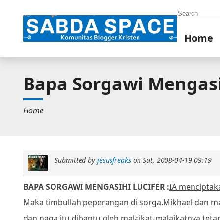
Search
Home
Bapa Sorgawi Mengasi
Home
Submitted by
jesusfreaks
on
Sat, 2008-04-19 09:19
BAPA SORGAWI MENGASIHI LUCIFER :
IA menciptaka
Maka timbullah peperangan di sorga.
Mikhael dan ma
dan naga itu dibantu oleh malaikat-malaikatnya,
teta