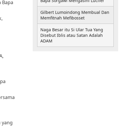
Bapa Sorgawi Mengasihi Lucifer
a Bapa
Gilbert Lumoindong Membual Dan
k,
Memfitnah Mefibosset
Naga Besar itu Si Ular Tua Yang
Disebut Iblis atau Satan Adalah
ADAM
A,
apa
bersama
u yang