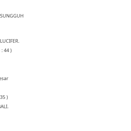
NG SUNGGUH
LUCIFER.
: 44 )
esar
 35 )
ALI.