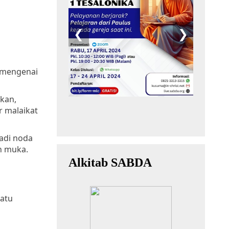
 mengenai
kan,
 malaikat
adi noda
n muka.
satu