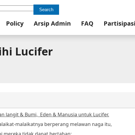
Search
Policy
Arsip Admin
FAQ
Partisipas
hi Lucifer
n langit & Bumi,
Eden & Manusia untuk Lucifer.
laikat-malaikatnya berperang melawan naga itu,
pi mereka tidak dapat bertahan;