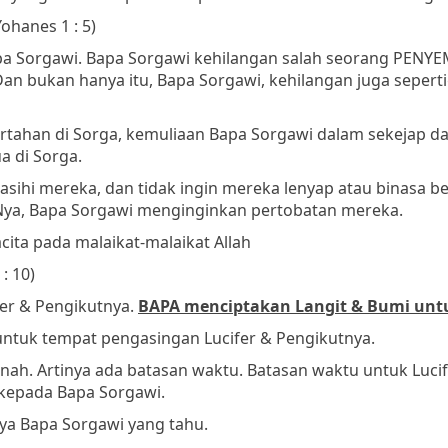
Yohanes 1 : 5)
pa Sorgawi. Bapa Sorgawi kehilangan salah seorang PENY
an bukan hanya itu, Bapa Sorgawi, kehilangan juga sepert
rtahan di Sorga, kemuliaan Bapa Sorgawi dalam sekejap d
 di Sorga.
ihi mereka, dan tidak ingin mereka lenyap atau binasa beg
Nya, Bapa Sorgawi menginginkan pertobatan mereka.
ita pada malaikat-malaikat Allah
: 10)
fer & Pengikutnya.
BAPA menciptakan Langit & Bumi untu
ntuk tempat pengasingan Lucifer & Pengikutnya.
snah. Artinya ada batasan waktu. Batasan waktu untuk Lucif
 kepada Bapa Sorgawi.
nya Bapa Sorgawi yang tahu.