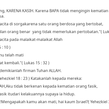
ng, KARENA KASIH. Karena BAPA tidak mengingin kematian
sa.
cita di sorga
karena satu orang berdosa yang bertobat,
ilan orang benar
yang tidak memerlukan pertobatan."
(
Luka
cita pada malaikat-malaikat Allah
 : 10 )
u telah mati
at kembali."
( Lukas 15 : 32 )
demikianlah firman Tuhan ALLAH.
Yehezkiel 18 : 23 )
Katakanlah kepada mereka:
AH,
Aku tidak berkenan kepada kematian orang fasik,
sik itu
dari kelakuannya
supaya ia hidup.
!
Mengapakah kamu akan mati, hai kaum Israel?
( Yehezkiel 