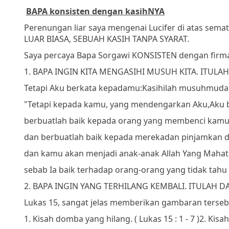
BAPA konsisten dengan kasihNYA
Perenungan liar saya mengenai Lucifer di atas s
LUAR BIASA, SEBUAH KASIH TANPA SYARAT.
Saya percaya Bapa Sorgawi KONSISTEN dengan firm
1. BAPA INGIN KITA MENGASIHI MUSUH KITA. ITULA
Tetapi Aku berkata kepadamu:
Kasihilah musuhmu
da
"Tetapi kepada kamu, yang mendengarkan Aku,
Aku 
berbuatlah baik kepada orang yang membenci kamu
dan berbuatlah baik kepada mereka
dan pinjamkan 
dan kamu akan menjadi anak-anak Allah Yang Mahat
sebab Ia baik terhadap orang-orang yang tidak tahu
2. BAPA INGIN YANG TERHILANG KEMBALI. ITULAH D
Lukas 15, sangat jelas memberikan gambaran terseb
1.
Kisah domba yang hilang. ( Lukas 15 : 1 - 7 )
2.
Kisah