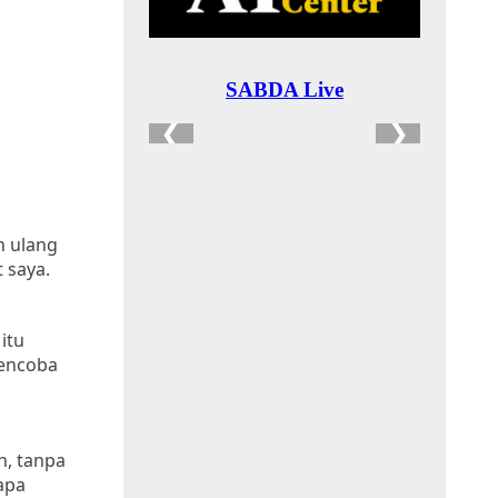
n ulang
 saya.
itu
mencoba
n, tanpa
apa