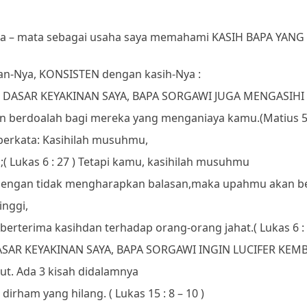
emata – mata sebagai usaha saya memahami KASIH BAPA YA
an-Nya, KONSISTEN dengan kasih-Nya :
H DASAR KEYAKINAN SAYA, BAPA SORGAWI JUGA MENGASIHI 
n berdoalah bagi mereka yang menganiaya kamu.
(Matius 5 
berkata: Kasihilah musuhmu,
;
( Lukas 6 : 27 )
Tetapi kamu, kasihilah musuhmu
dengan tidak mengharapkan balasan,
maka upahmu akan b
inggi,
 berterima kasih
dan terhadap orang-orang jahat.
( Lukas 6 :
ASAR KEYAKINAN SAYA, BAPA SORGAWI INGIN LUCIFER KEMB
ut. Ada 3 kisah didalamnya
 dirham yang hilang. ( Lukas 15 : 8 – 10 )