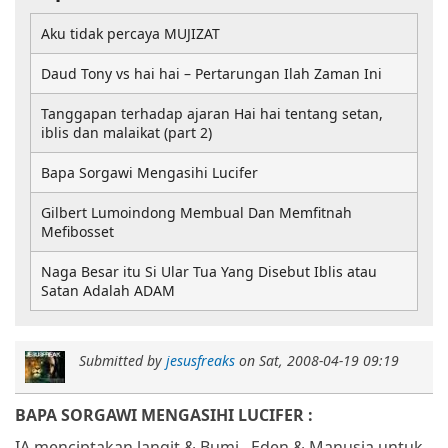
Aku tidak percaya MUJIZAT
Daud Tony vs hai hai – Pertarungan Ilah Zaman Ini
Tanggapan terhadap ajaran Hai hai tentang setan,
iblis dan malaikat (part 2)
Bapa Sorgawi Mengasihi Lucifer
Gilbert Lumoindong Membual Dan Memfitnah
Mefibosset
Naga Besar itu Si Ular Tua Yang Disebut Iblis atau
Satan Adalah ADAM
Submitted by
jesusfreaks
on
Sat, 2008-04-19 09:19
BAPA SORGAWI MENGASIHI LUCIFER :
IA menciptakan langit & Bumi,
Eden & Manusia untuk