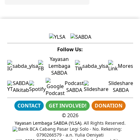
Follow Us:
Yayasan
sabda_ylsa
Lembaga
sabda_ylsa
Mores
SABDA
SABDA
Podcast
Slideshare
Alkitab
SABDA
SABDA
CONTACT
GET INVOLVED!
DONATION
©
2026
Yayasan Lembaga SABDA (YLSA)
. All Rights Reserved.
Bank BCA Cabang Pasar Legi Solo - No. Rekening:
0790266579 - a.n. Yulia Oeniyati