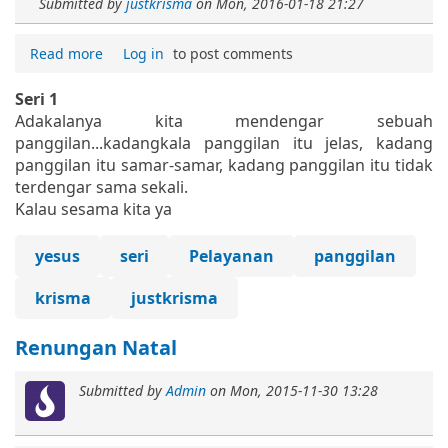
Submitted by
justkrisma
on
Mon, 2016-01-18 21:27
Read more
Log in
to post comments
Seri 1
Adakalanya kita mendengar sebuah
panggilan...kadangkala panggilan itu jelas, kadang
panggilan itu samar-samar, kadang panggilan itu tidak
terdengar sama sekali.
Kalau sesama kita ya
yesus
seri
Pelayanan
panggilan
krisma
justkrisma
Renungan Natal
Submitted by
Admin
on
Mon, 2015-11-30 13:28