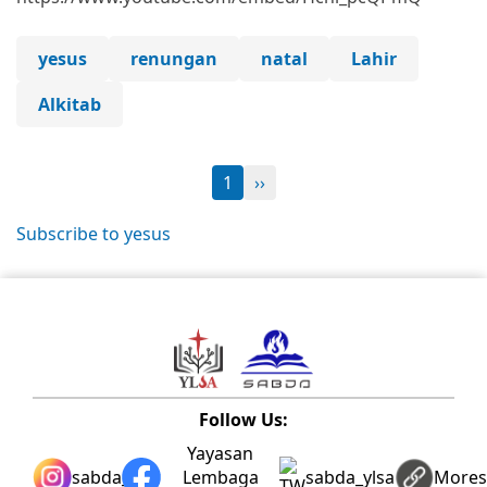
yesus
renungan
natal
Lahir
Alkitab
1
››
Subscribe to yesus
Follow Us:
Yayasan
sabda_ylsa
Lembaga
sabda_ylsa
More