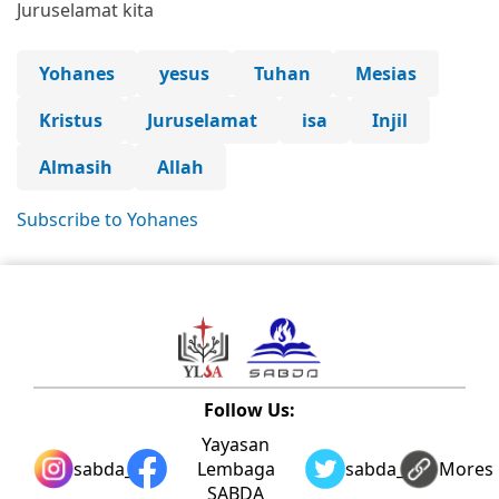
Juruselamat kita
Yohanes
yesus
Tuhan
Mesias
Kristus
Juruselamat
isa
Injil
Almasih
Allah
Subscribe to Yohanes
Follow Us:
Yayasan
sabda_ylsa
Lembaga
sabda_ylsa
Mores
SABDA