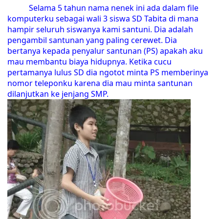
Selama 5 tahun nama nenek ini ada dalam file
komputerku sebagai wali 3 siswa SD Tabita di mana
hampir seluruh siswanya kami santuni. Dia adalah
pengambil santunan yang paling cerewet. Dia
bertanya kepada penyalur santunan (PS) apakah aku
mau membantu biaya hidupnya. Ketika cucu
pertamanya lulus SD dia ngotot minta PS memberinya
nomor teleponku karena dia mau minta santunan
dilanjutkan ke jenjang SMP.