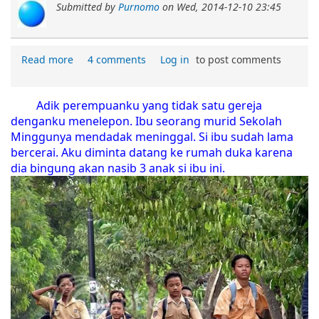
Submitted by
Purnomo
on
Wed, 2014-12-10 23:45
Read more
4 comments
Log in
to post comments
Adik perempuanku yang tidak satu gereja
denganku menelepon. Ibu seorang murid Sekolah
Minggunya mendadak meninggal. Si ibu sudah lama
bercerai. Aku diminta datang ke rumah duka karena
dia bingung akan nasib 3 anak si ibu ini.