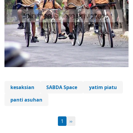
kesaksian
SABDA Space
yatim piatu
panti asuhan
1
››