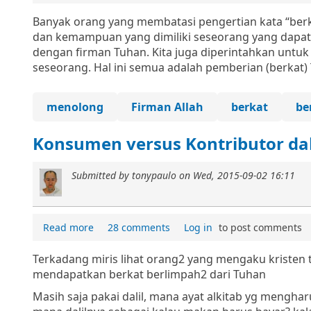
Banyak orang yang membatasi pengertian kata “berka
dan kemampuan yang dimiliki seseorang yang dapa
dengan firman Tuhan. Kita juga diperintahkan unt
seseorang. Hal ini semua adalah pemberian (berkat) 
menolong
Firman Allah
berkat
be
Konsumen versus Kontributor da
Submitted by
tonypaulo
on
Wed, 2015-09-02 16:11
Read more
28 comments
Log in
to post comments
Terkadang miris lihat orang2 yang mengaku kristen 
mendapatkan berkat berlimpah2 dari Tuhan
Masih saja pakai dalil, mana ayat alkitab yg mengha