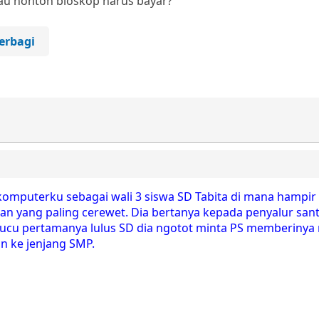
lau nonton bioskop harus bayar?
erbagi
puterku sebagai wali 3 siswa SD Tabita di mana hampir 
an yang paling cerewet. Dia bertanya kepada penyalur san
ucu pertamanya lulus SD dia ngotot minta PS memberiny
n ke jenjang SMP.