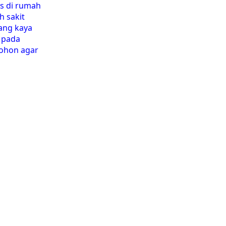
os di rumah
h sakit
Yang kaya
 pada
pohon agar