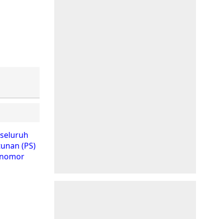
seluruh
tunan (PS)
a nomor