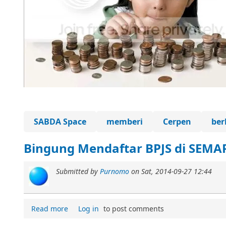
SABDA Space
memberi
Cerpen
ber
Bingung Mendaftar BPJS di SEMA
Submitted by
Purnomo
on
Sat, 2014-09-27 12:44
Read more
Log in
to post comments