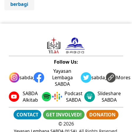
berbagi
Follow Us:
Yayasan
sabda_ylsa
Lembaga
sabda_ylsa
Mores
SABDA
SABDA
Podcast
Slideshare
Alkitab
SABDA
SABDA
CONTACT
GET INVOLVED!
DONATION
©
2026
Yayasan Lembaga SABDA (YLSA)
. All Rights Reserved.