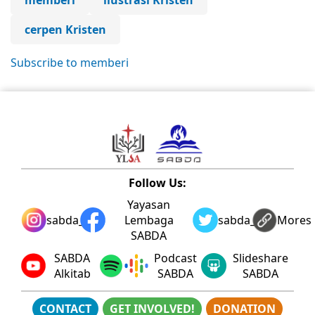
memberi
ilustrasi Kristen
cerpen Kristen
Subscribe to memberi
Follow Us:
Yayasan
sabda_ylsa
Lembaga
sabda_ylsa
Mores
SABDA
SABDA
Podcast
Slideshare
Alkitab
SABDA
SABDA
CONTACT
GET INVOLVED!
DONATION