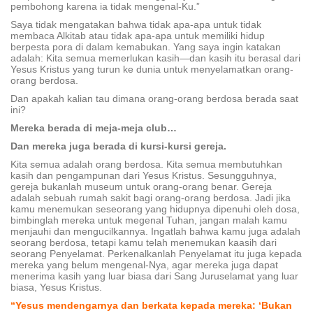
pembohong karena ia tidak mengenal-Ku.”
Saya tidak mengatakan bahwa tidak apa-apa untuk tidak
membaca Alkitab atau tidak apa-apa untuk memiliki hidup
berpesta pora di dalam kemabukan. Yang saya ingin katakan
adalah: Kita semua memerlukan kasih—dan kasih itu berasal dari
Yesus Kristus yang turun ke dunia untuk menyelamatkan orang-
orang berdosa.
Dan apakah kalian tau dimana orang-orang berdosa berada saat
ini?
Mereka berada di meja-meja club…
Dan mereka juga berada di kursi-kursi gereja.
Kita semua adalah orang berdosa. Kita semua membutuhkan
kasih dan pengampunan dari Yesus Kristus. Sesungguhnya,
gereja bukanlah museum untuk orang-orang benar. Gereja
adalah sebuah rumah sakit bagi orang-orang berdosa. Jadi jika
kamu menemukan seseorang yang hidupnya dipenuhi oleh dosa,
bimbinglah mereka untuk megenal Tuhan, jangan malah kamu
menjauhi dan mengucilkannya. Ingatlah bahwa kamu juga adalah
seorang berdosa, tetapi kamu telah menemukan kaasih dari
seorang Penyelamat. Perkenalkanlah Penyelamat itu juga kepada
mereka yang belum mengenal-Nya, agar mereka juga dapat
menerima kasih yang luar biasa dari Sang Juruselamat yang luar
biasa, Yesus Kristus.
“Yesus mendengarnya dan berkata kepada mereka: ‘Bukan