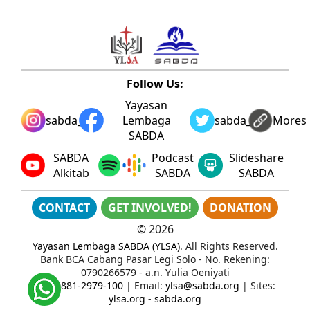
Follow Us:
Yayasan
sabda_ylsa
Lembaga
sabda_ylsa
Mores
SABDA
SABDA
Podcast
Slideshare
Alkitab
SABDA
SABDA
CONTACT
GET INVOLVED!
DONATION
©
2026
Yayasan Lembaga SABDA (YLSA)
. All Rights Reserved.
Bank BCA Cabang Pasar Legi Solo - No. Rekening:
0790266579 - a.n. Yulia Oeniyati
WA:
0881-2979-100
| Email:
ylsa@sabda.org
| Sites:
ylsa.org
-
sabda.org