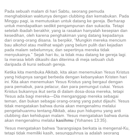
Pada sebuah malam di hari Sabtu, seorang pemuda
menghabiskan waktunya dengan clubbing dan kemabukan. Pada
Minggu pagi, ia memutuskan untuk datang ke gereja. Berharap
untuk mendapatkan sedikit pengampunan dan sukacita. Tetapi
setelah ibadah berakhir, yang ia rasakan hanyalah kesepian dan
kesedihan, oleh karena penghakiman yang datang kepadanya
dari orang-orang disana. Ia berpikir, “Mungkin mereka mencium
bau alkohol atau melihat wajah yang belum pulih dari kejadian
pada malam sebelumnya; dan sepertinya mereka tidak
menyukainya.” Sejak hari itu, ia tidak mau datang ke gereja lagi.
Ia merasa lebih dikasihi dan diterima di meja sebuah club
daripada di kursi sebuah gereja.
Ketika kita membuka Alkitab, kita akan menemukan Yesus Kristus
yang hidupnya sangat berbeda dengan kebanyakan Kristen hari
ini. Kita akan menemukan Yesus Kristus yang bergaul dengan
para pemabuk, para pelacur, dan para pemungut cukai. Yesus
Kristus bukannya ikut serta di dalam dosa-dosa mereka, tetapi
Yesus ada bagi mereka—Dia menganggap mereka sebagai
teman, dan bukan sebagai orang-orang yang patut dijauhi. Yesus
tidak mengatakan bahwa dunia akan mengenalmu melalui
pengetahuanmu tentang Alkitab, atau pun hidupmu yang anti
clubbing dan kehidupan malam. Yesus mengatakan bahwa dunia
akan mengenalmu melalui
kasihmu
(Yohanes 13:35).
Yesus mengatakan bahwa “barangsiapa berkata ia mengenal-Ku,
tetapi tidak memiliki kasih, sesungguhnya ia adalah seorang