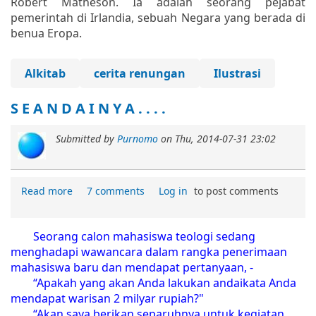
Robert Matheson. Ia adalah seorang pejabat
pemerintah di Irlandia, sebuah Negara yang berada di
benua Eropa.
Alkitab
cerita renungan
Ilustrasi
S E A N D A I N Y A . . . .
Submitted by
Purnomo
on
Thu, 2014-07-31 23:02
Read more
7 comments
Log in
to post comments
Seorang calon mahasiswa teologi sedang
menghadapi wawancara dalam rangka penerimaan
mahasiswa baru dan mendapat pertanyaan, -
“Apakah yang akan Anda lakukan andaikata Anda
mendapat warisan 2 milyar rupiah?"
“Akan saya berikan separuhnya untuk kegiatan