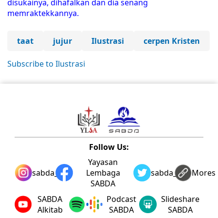
disukainya, dihafalkan dan dia senang
memraktekkannya.
taat
jujur
Ilustrasi
cerpen Kristen
Subscribe to Ilustrasi
Follow Us:
Yayasan
sabda_ylsa
Lembaga
sabda_ylsa
Mores
SABDA
SABDA
Podcast
Slideshare
Alkitab
SABDA
SABDA