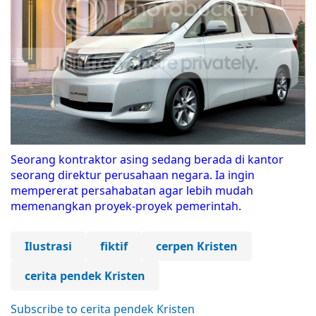
Seorang kontraktor asing sedang berada di kantor
seorang direktur perusahaan negara. Ia ingin
mempererat persahabatan agar lebih mudah
memenangkan proyek-proyek pemerintah.
Ilustrasi
fiktif
cerpen Kristen
cerita pendek Kristen
Subscribe to cerita pendek Kristen