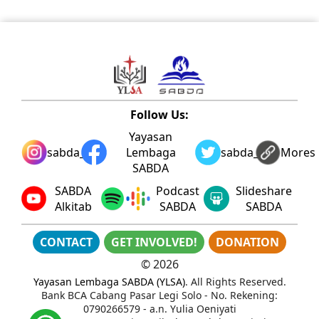
Follow Us:
Yayasan
sabda_ylsa
Lembaga
sabda_ylsa
Mores
SABDA
SABDA
Podcast
Slideshare
Alkitab
SABDA
SABDA
CONTACT
GET INVOLVED!
DONATION
©
2026
Yayasan Lembaga SABDA (YLSA)
. All Rights Reserved.
Bank BCA Cabang Pasar Legi Solo - No. Rekening:
0790266579 - a.n. Yulia Oeniyati