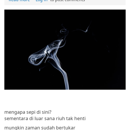
mengapa sepi di sini?
sementara di luar sana riuh tak henti
mungkin zaman sudah bertukar