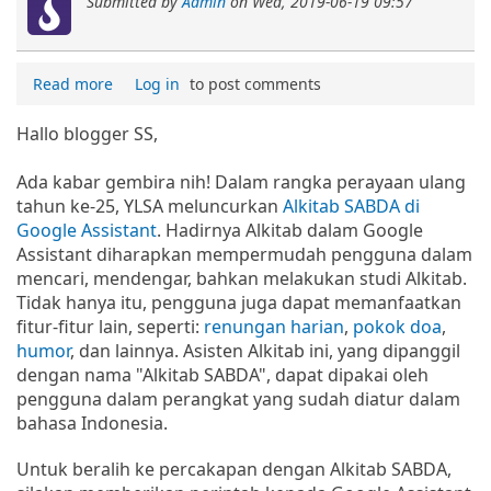
Submitted by
Admin
on
Wed, 2019-06-19 09:57
Read more
Log in
to post comments
Hallo blogger SS,
Ada kabar gembira nih! Dalam rangka perayaan ulang
tahun ke-25,
YLSA
meluncurkan
Alkitab SABDA di
Google Assistant
. Hadirnya Alkitab dalam Google
Assistant diharapkan mempermudah pengguna dalam
mencari, mendengar, bahkan melakukan studi Alkitab.
Tidak hanya itu, pengguna juga dapat memanfaatkan
fitur-fitur lain, seperti:
renungan harian
,
pokok doa
,
humor
, dan lainnya. Asisten Alkitab ini, yang dipanggil
dengan nama "Alkitab SABDA", dapat dipakai oleh
pengguna dalam perangkat yang sudah diatur dalam
bahasa Indonesia.
Untuk beralih ke percakapan dengan Alkitab SABDA,