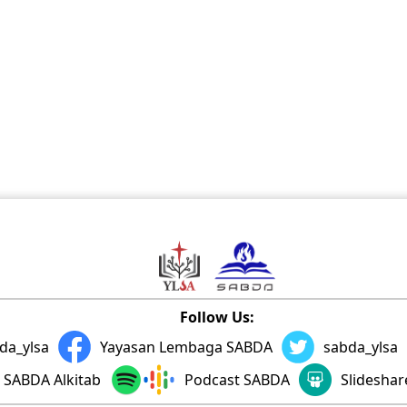
Follow Us:
da_ylsa
Yayasan Lembaga SABDA
sabda_ylsa
SABDA Alkitab
Podcast SABDA
Slidesha