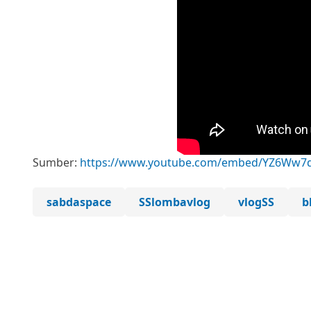
Sumber:
https://www.youtube.com/embed/YZ6Ww7
sabdaspace
SSlombavlog
vlogSS
b