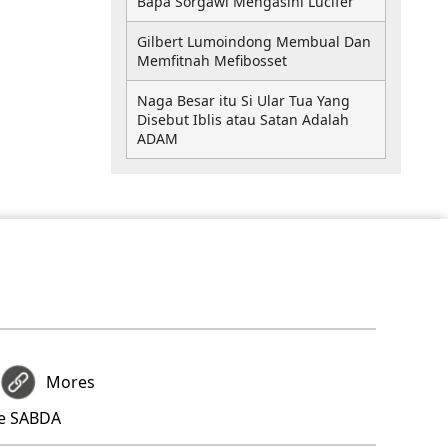
Bapa Sorgawi Mengasihi Lucifer
Gilbert Lumoindong Membual Dan
Memfitnah Mefibosset
Naga Besar itu Si Ular Tua Yang
Disebut Iblis atau Satan Adalah
ADAM
Mores
re SABDA