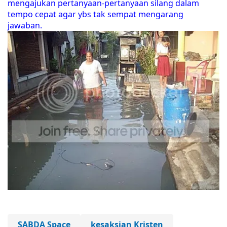
mengajukan pertanyaan-pertanyaan silang dalam
tempo cepat agar ybs tak sempat mengarang
jawaban.
SABDA Space
kesaksian Kristen