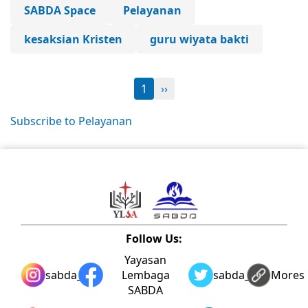
SABDA Space
Pelayanan
kesaksian Kristen
guru wiyata bakti
1
››
Subscribe to Pelayanan
Follow Us:
Yayasan
sabda_ylsa
Lembaga
sabda_ylsa
Mores
SABDA