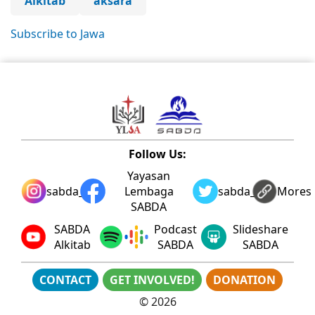
Alkitab
aksara
Subscribe to Jawa
Follow Us:
Yayasan
sabda_ylsa
Lembaga
sabda_ylsa
Mores
SABDA
SABDA
Podcast
Slideshare
Alkitab
SABDA
SABDA
CONTACT
GET INVOLVED!
DONATION
©
2026