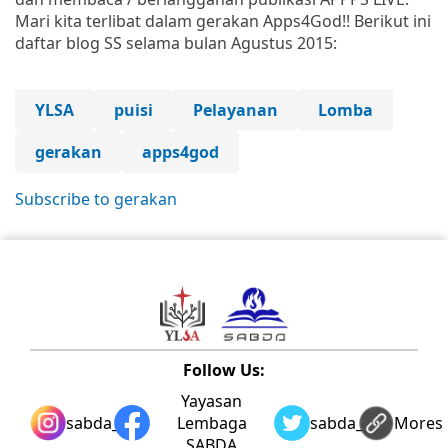
Mari kita terlibat dalam gerakan Apps4God!! Berikut ini
daftar blog SS selama bulan Agustus 2015:
YLSA
puisi
Pelayanan
Lomba
gerakan
apps4god
Subscribe to gerakan
Follow Us:
Yayasan
sabda_ylsa
Lembaga
sabda_ylsa
Mores
SABDA