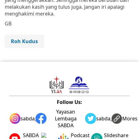
melakukan kasih yang tulus juga. Jangan iri apalagi
menghakimi mereka.
GB
Roh Kudus
Follow Us:
Yayasan
sabda_ylsa
Lembaga
sabda_ylsa
Mores
SABDA
SABDA
Podcast
Slideshare