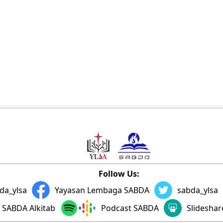
Follow Us:
da_ylsa
Yayasan Lembaga SABDA
sabda_ylsa
SABDA Alkitab
Podcast SABDA
Slidesha