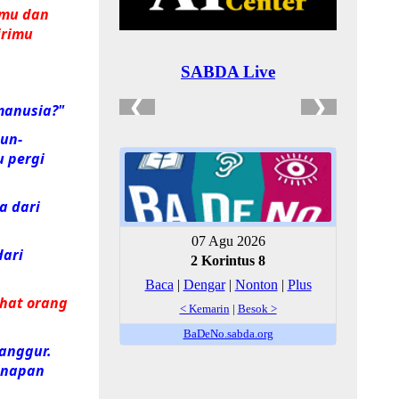
amu dan
irimu
manusia?"
mun-
 pergi
a dari
dari
ihat orang
anggur.
inapan