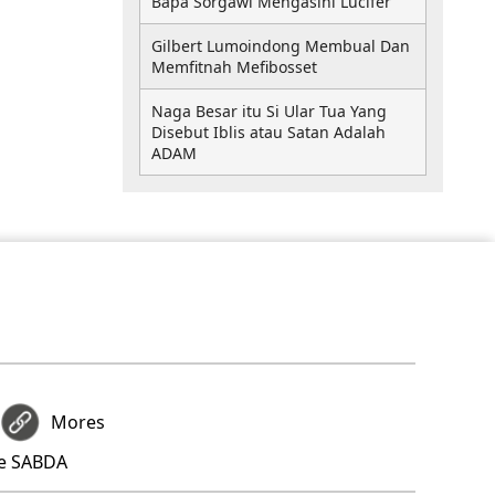
Bapa Sorgawi Mengasihi Lucifer
Gilbert Lumoindong Membual Dan
Memfitnah Mefibosset
Naga Besar itu Si Ular Tua Yang
Disebut Iblis atau Satan Adalah
ADAM
Mores
re SABDA