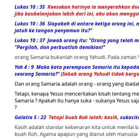
Lukas 10 : 35
Keesokan harinya ia menyerahkan dua
jika kaubelanjakan lebih dari ini, aku akan mengg
Lukas 10 : 36
Siapakah di antara ketiga orang ini
jatuh ke tangan penyamun itu?"
Lukas 10 : 37 Jawab orang itu: "Orang yang telah
"Pergilah, dan perbuatlah demikian!"
orang Samaria bukanlah orang Yahudi. Pada zaman Y
Yoh 4 : 9 Maka kata
perempuan
Samaria
itu kepada
seorang
Samaria
?"
(Sebab orang Yahudi tidak berg
Dan orang Samaria adalah orang - orang yang ibad
Tetapi, kenapa Yesus menceritakan kisah tentan
Samaria ? Apakah itu hanya suka - sukanya Yesus saj
?
Galatia 5 : 22
Tetapi
buah
Roh
ialah: kasih,
sukacit
Kasih adalah standar kebenaran kita untuk menilai b
buah Roh. Agama apapun yang dianut oleh manusia 