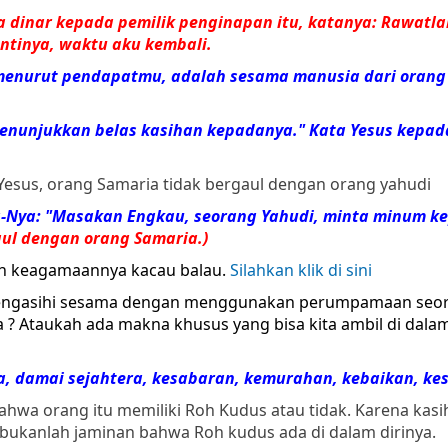
 dinar kepada pemilik penginapan itu, katanya: Rawatla
antinya, waktu aku kembali.
, menurut pendapatmu, adalah sesama manusia dari orang
 menunjukkan belas kasihan kepadanya." Kata Yesus kepad
esus, orang Samaria tidak bergaul dengan orang yahudi
-Nya: "Masakan Engkau, seorang Yahudi, minta minum k
aul dengan orang
Samaria
.)
ah keagamaannya kacau balau.
Silahkan klik di sini
g mengasihi sesama dengan menggunakan perumpamaan seo
a ? Ataukah ada makna khusus yang bisa kita ambil di dalam
a, damai sejahtera, kesabaran, kemurahan, kebaikan, kes
ahwa orang itu memiliki Roh Kudus atau tidak. Karena kasi
bukanlah jaminan bahwa Roh kudus ada di dalam dirinya.