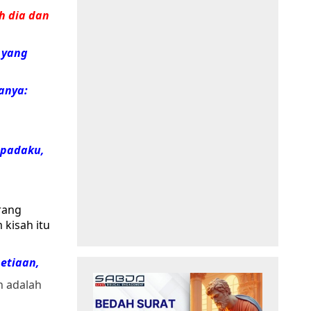
h dia dan
 yang
anya:
epadaku,
rang
 kisah itu
etiaan,
h adalah