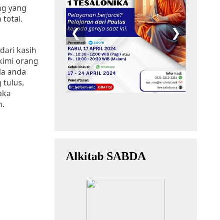
ng yang
total.
dari kasih
kimi orang
la anda
 tulus,
aka
n.