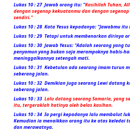
Lukas 10 : 27 Jawab orang itu: "
Kasihilah Tuhan, A
dengan segenap kekuatanmu dan dengan segenap a
sendiri."
Lukas 10 : 28 Kata Yesus kepadanya:
"Jawabmu itu 
Lukas 10 : 29 Tetapi untuk membenarkan dirinya o
Lukas 10 : 30 Jawab Yesus:
"Adalah seorang yang tu
penyamun yang bukan saja merampoknya habis-habi
meninggalkannya setengah mati.
Lukas 10 : 31
Kebetulan ada seorang imam turun mela
seberang jalan.
Lukas 10 : 32
Demikian juga seorang Lewi datang ke 
seberang jalan.
Lukas 10 : 33
Lalu datang seorang Samaria, yang se
itu, tergeraklah hatinya oleh belas kasihan.
Lukas 10 : 34
Ia pergi kepadanya lalu membalut lu
Kemudian ia menaikkan orang itu ke atas keledai
dan merawatnya.