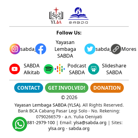
Follow Us:
Yayasan
sabda_ylsa
Lembaga
sabda_ylsa
Mores
SABDA
SABDA
Podcast
Slideshare
Alkitab
SABDA
SABDA
CONTACT
GET INVOLVED!
DONATION
©
2026
Yayasan Lembaga SABDA (YLSA)
. All Rights Reserved.
Bank BCA Cabang Pasar Legi Solo - No. Rekening:
0790266579 - a.n. Yulia Oeniyati
WA:
0881-2979-100
| Email:
ylsa@sabda.org
| Sites:
ylsa.org
-
sabda.org