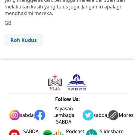
melakukan kasih yang tulus juga. Jangan iri apalagi
menghakimi mereka.
GB
Roh Kudus
Follow Us:
Yayasan
sabda_ylsa
Lembaga
sabda_ylsa
Mores
SABDA
SABDA
Podcast
Slideshare