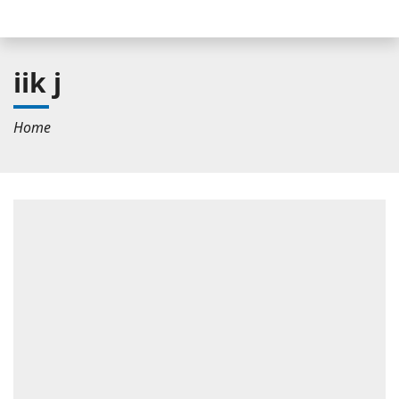
iik j
Home