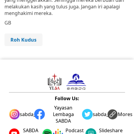
melakukan kasih yang tulus juga. Jangan iri apalagi
menghakimi mereka.
GB
Roh Kudus
Follow Us:
Yayasan
sabda_ylsa
Lembaga
sabda_ylsa
Mores
SABDA
SABDA
Podcast
Slideshare