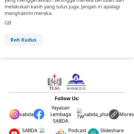
melakukan kasih yang tulus juga. Jangan iri apalagi
menghakimi mereka.
GB
Roh Kudus
Follow Us:
Yayasan
sabda_ylsa
Lembaga
sabda_ylsa
More
SABDA
SABDA
Podcast
Slideshare