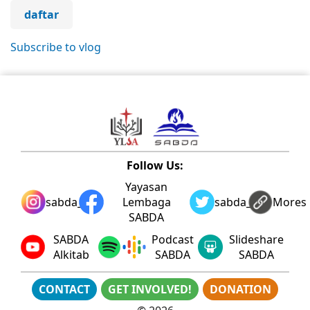
daftar
Subscribe to vlog
Follow Us:
Yayasan
sabda_ylsa
Lembaga
sabda_ylsa
Mores
SABDA
SABDA
Podcast
Slideshare
Alkitab
SABDA
SABDA
CONTACT
GET INVOLVED!
DONATION