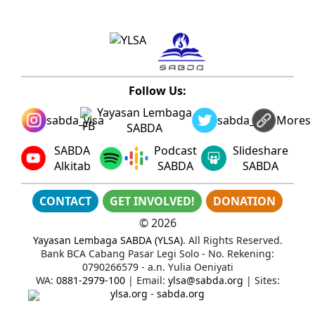
Follow Us:
Yayasan Lembaga
sabda_ylsa
sabda_ylsa
Mores
SABDA
SABDA
Podcast
Slideshare
Alkitab
SABDA
SABDA
CONTACT
GET INVOLVED!
DONATION
©
2026
Yayasan Lembaga SABDA (YLSA)
. All Rights Reserved.
Bank BCA Cabang Pasar Legi Solo - No. Rekening:
0790266579 - a.n. Yulia Oeniyati
WA:
0881-2979-100
| Email:
ylsa@sabda.org
| Sites:
ylsa.org
-
sabda.org