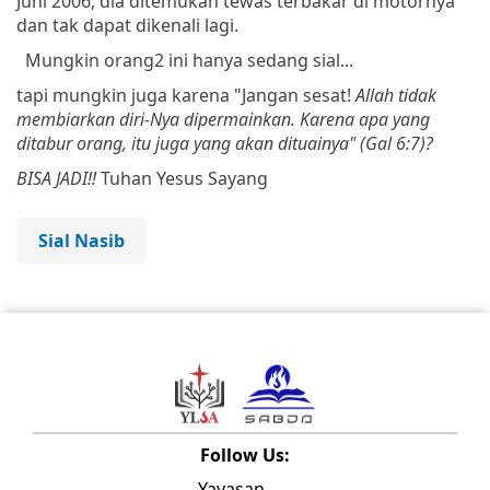
Juni
2006,
dia
ditemukan
tewas
terbakar
di
motornya
dan
tak
dapat
dikenali
lagi.
Mungkin orang2 ini hanya sedang sial...
tapi mungkin juga karena "
Jangan
sesat
!
Allah
tidak
membiarkan
diri-Nya
dipermainkan
.
Karena
apa
yang
ditabur
orang
,
itu
juga
yang
akan
dituainya" (Gal 6:7)?
BISA JADI!!
Tuhan Yesus Sayang
Sial Nasib
Follow Us:
Yayasan