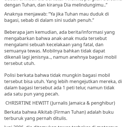
dengan
Tuhan
,
dan
kiranya
Dia
melindungimu
..”
Anaknya
menjawab
: “
Ya
jika
Tuhan
mau
duduk
di
bagasi
,
sebab
di
dalam
sini
sudah
penuh
.”
Beberapa
jam
kemudian
,
ada
berita/informasi
yang
mengabarkan
bahwa
anak-anak
muda
tersebut
mengalami
sebuah
kecelakaan
yang fatal,
dan
semuanya
tewas
.
Mobilnya
bahkan
tidak
dapat
dikenali
lagi
jenisnya
..,
namun
anehnya
bagasi
mobil
tersebut
utuh
.
Polisi berkata bahwa tidak mungkin bagasi mobil
tersebut bisa utuh. Yang lebih mengejutkan mereka, di
dalam bagasi tersebut ada 1 peti telur, namun tidak
ada satu pun yang pecah.
CHRISRTINE HEWITT (
Jurnalis
Jamaica &
penghibur
)
Berkata
bahwa
Alkitab
(
Firman
Tuhan
)
adalah
buku
terburuk
yang
pernah
ditulis
.