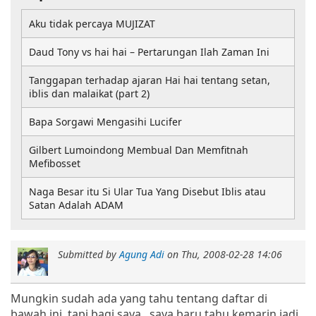
Aku tidak percaya MUJIZAT
Daud Tony vs hai hai – Pertarungan Ilah Zaman Ini
Tanggapan terhadap ajaran Hai hai tentang setan,
iblis dan malaikat (part 2)
Bapa Sorgawi Mengasihi Lucifer
Gilbert Lumoindong Membual Dan Memfitnah
Mefibosset
Naga Besar itu Si Ular Tua Yang Disebut Iblis atau
Satan Adalah ADAM
Submitted by
Agung Adi
on
Thu, 2008-02-28 14:06
Mungkin sudah ada yang tahu tentang daftar di
bawah ini, tapi bagi saya...saya baru tahu kemarin jadi