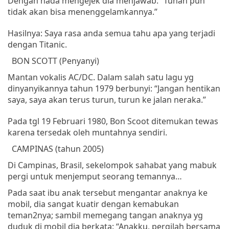
Dengan
nada
mengejek
dia
menjawab
: “
Tuhan
pun
tidak
akan
bisa
menenggelamkannya
.”
Hasilnya: Saya rasa anda semua tahu apa yang terjadi
dengan Titanic.
BON SCOTT (
Penyanyi
)
Mantan
vokalis
AC/DC.
Dalam
salah
satu
lagu
yg
dinyanyikannya
tahun
1979
berbunyi
: “
Jangan
hentikan
saya
,
saya
akan
terus
turun
,
turun
ke
jalan
neraka
.”
Pada
tgl
19
Februari
1980, Bon Scoot
ditemukan
tewas
karena
tersedak
oleh
muntahnya
sendiri
.
CAMPINAS
(
tahun
2005)
Di
Campinas
,
Brasil
,
sekelompok
sahabat
yang
mabuk
pergi
untuk
menjemput
seorang
temannya
…
Pada
saat
ibu
anak
tersebut
mengantar
anaknya
ke
mobil
,
dia
sangat
kuatir
dengan
kemabukan
teman2nya;
sambil
memegang
tangan
anaknya
yg
duduk
di
mobil
dia
berkata
: “
Anakku
,
pergilah
bersama