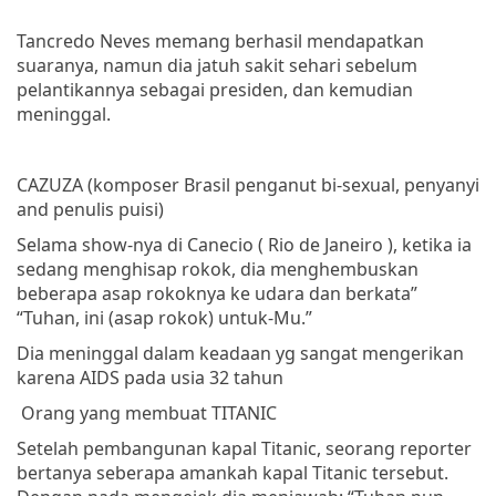
Tancredo
Neves
memang
berhasil
mendapatkan
suaranya
,
namun
dia
jatuh
sakit
sehari
sebelum
pelantikannya
sebagai
presiden
,
dan
kemudian
meninggal
.
CAZUZA
(
komposer
Brasil
penganut
bi-sexual,
penyanyi
and
penulis
puisi
)
Selama
show-
nya
di
Canecio
( Rio de Janeiro ),
ketika
ia
sedang
menghisap
rokok
,
dia
menghembuskan
beberapa
asap
rokoknya
ke
udara
dan
berkata
”
“
Tuhan
,
ini
(
asap
rokok
)
untuk-Mu
.”
Dia
meninggal
dalam
keadaan
yg
sangat
mengerikan
karena
AIDS
pada
usia
32
tahun
Orang
yang
membuat
TITANIC
Setelah
pembangunan
kapal
Titanic,
seorang
reporter
bertanya
seberapa
amankah
kapal
Titanic
tersebut
.