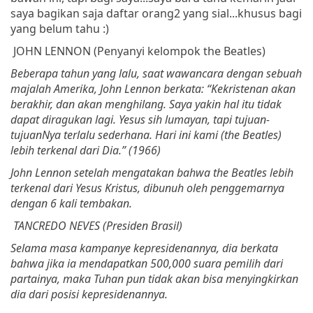
saya bagikan saja daftar orang2 yang sial...khusus bagi
yang belum tahu :)
JOHN LENNON (
Penyanyi
kelompok
the Beatles)
Beberapa
tahun
yang
lalu
,
saat
wawancara
dengan
sebuah
majalah
Amerika
, John Lennon
berkata
: “
Kekristenan
akan
berakhir
,
dan
akan
menghilang
.
Saya
yakin
hal
itu
tidak
dapat
diragukan
lagi
.
Yesus
sih
lumayan
,
tapi
tujuan-
tujuanNya
terlalu
sederhana
.
Hari
ini
kami
(the Beatles)
lebih
terkenal
dari
Dia
.”
(1966)
John Lennon
setelah
mengatakan
bahwa
the Beatles
lebih
terkenal
dari
Yesus
Kristus
,
dibunuh
oleh
penggemarnya
dengan
6 kali
tembakan
.
TANCREDO NEVES (
Presiden
Brasil
)
Selama
masa
kampanye
kepresidenannya
,
dia
berkata
bahwa
jika
ia
mendapatkan
500,000
suara
pemilih
dari
partainya
,
maka
Tuhan
pun
tidak
akan
bisa
menyingkirkan
dia
dari
posisi
kepresidenannya
.