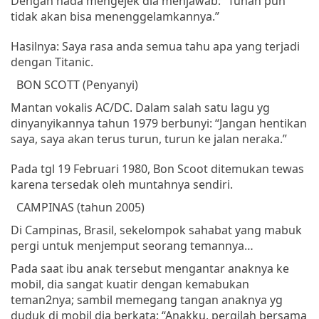
Dengan
nada
mengejek
dia
menjawab
: “
Tuhan
pun
tidak
akan
bisa
menenggelamkannya
.”
Hasilnya: Saya rasa anda semua tahu apa yang terjadi
dengan Titanic.
BON SCOTT (
Penyanyi
)
Mantan
vokalis
AC/DC.
Dalam
salah
satu
lagu
yg
dinyanyikannya
tahun
1979
berbunyi
: “
Jangan
hentikan
saya
,
saya
akan
terus
turun
,
turun
ke
jalan
neraka
.”
Pada
tgl
19
Februari
1980, Bon Scoot
ditemukan
tewas
karena
tersedak
oleh
muntahnya
sendiri
.
CAMPINAS
(
tahun
2005)
Di
Campinas
,
Brasil
,
sekelompok
sahabat
yang
mabuk
pergi
untuk
menjemput
seorang
temannya
…
Pada
saat
ibu
anak
tersebut
mengantar
anaknya
ke
mobil
,
dia
sangat
kuatir
dengan
kemabukan
teman2nya;
sambil
memegang
tangan
anaknya
yg
duduk
di
mobil
dia
berkata
: “
Anakku
,
pergilah
bersama