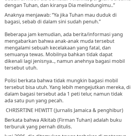
dengan
Tuhan
,
dan
kiranya
Dia
melindungimu
..”
Anaknya
menjawab
: “
Ya
jika
Tuhan
mau
duduk
di
bagasi
,
sebab
di
dalam
sini
sudah
penuh
.”
Beberapa
jam
kemudian
,
ada
berita/informasi
yang
mengabarkan
bahwa
anak-anak
muda
tersebut
mengalami
sebuah
kecelakaan
yang fatal,
dan
semuanya
tewas
.
Mobilnya
bahkan
tidak
dapat
dikenali
lagi
jenisnya
..,
namun
anehnya
bagasi
mobil
tersebut
utuh
.
Polisi berkata bahwa tidak mungkin bagasi mobil
tersebut bisa utuh. Yang lebih mengejutkan mereka, di
dalam bagasi tersebut ada 1 peti telur, namun tidak
ada satu pun yang pecah.
CHRISRTINE HEWITT (
Jurnalis
Jamaica &
penghibur
)
Berkata
bahwa
Alkitab
(
Firman
Tuhan
)
adalah
buku
terburuk
yang
pernah
ditulis
.