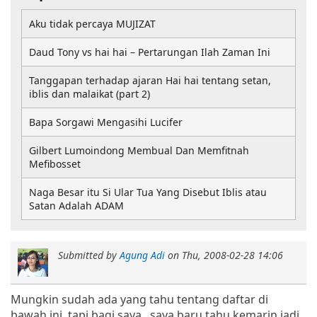
Aku tidak percaya MUJIZAT
Daud Tony vs hai hai – Pertarungan Ilah Zaman Ini
Tanggapan terhadap ajaran Hai hai tentang setan,
iblis dan malaikat (part 2)
Bapa Sorgawi Mengasihi Lucifer
Gilbert Lumoindong Membual Dan Memfitnah
Mefibosset
Naga Besar itu Si Ular Tua Yang Disebut Iblis atau
Satan Adalah ADAM
Submitted by
Agung Adi
on
Thu, 2008-02-28 14:06
Mungkin sudah ada yang tahu tentang daftar di
bawah ini, tapi bagi saya...saya baru tahu kemarin jadi