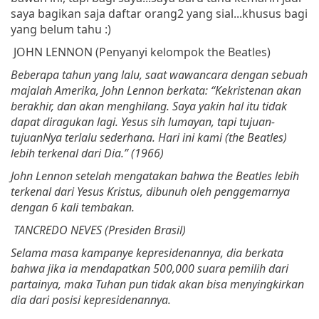
saya bagikan saja daftar orang2 yang sial...khusus bagi
yang belum tahu :)
JOHN LENNON (
Penyanyi
kelompok
the Beatles)
Beberapa
tahun
yang
lalu
,
saat
wawancara
dengan
sebuah
majalah
Amerika
, John Lennon
berkata
: “
Kekristenan
akan
berakhir
,
dan
akan
menghilang
.
Saya
yakin
hal
itu
tidak
dapat
diragukan
lagi
.
Yesus
sih
lumayan
,
tapi
tujuan-
tujuanNya
terlalu
sederhana
.
Hari
ini
kami
(the Beatles)
lebih
terkenal
dari
Dia
.”
(1966)
John Lennon
setelah
mengatakan
bahwa
the Beatles
lebih
terkenal
dari
Yesus
Kristus
,
dibunuh
oleh
penggemarnya
dengan
6 kali
tembakan
.
TANCREDO NEVES (
Presiden
Brasil
)
Selama
masa
kampanye
kepresidenannya
,
dia
berkata
bahwa
jika
ia
mendapatkan
500,000
suara
pemilih
dari
partainya
,
maka
Tuhan
pun
tidak
akan
bisa
menyingkirkan
dia
dari
posisi
kepresidenannya
.