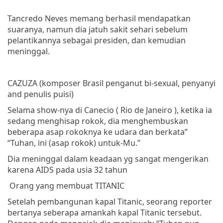
Tancredo
Neves
memang
berhasil
mendapatkan
suaranya
,
namun
dia
jatuh
sakit
sehari
sebelum
pelantikannya
sebagai
presiden
,
dan
kemudian
meninggal
.
CAZUZA
(
komposer
Brasil
penganut
bi-sexual,
penyanyi
and
penulis
puisi
)
Selama
show-
nya
di
Canecio
( Rio de Janeiro ),
ketika
ia
sedang
menghisap
rokok
,
dia
menghembuskan
beberapa
asap
rokoknya
ke
udara
dan
berkata
”
“
Tuhan
,
ini
(
asap
rokok
)
untuk-Mu
.”
Dia
meninggal
dalam
keadaan
yg
sangat
mengerikan
karena
AIDS
pada
usia
32
tahun
Orang
yang
membuat
TITANIC
Setelah
pembangunan
kapal
Titanic,
seorang
reporter
bertanya
seberapa
amankah
kapal
Titanic
tersebut
.