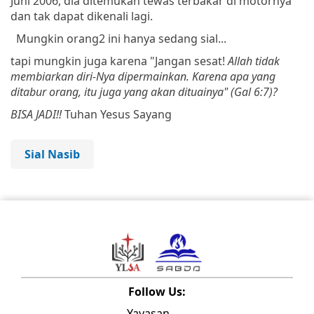
Juni
2006,
dia
ditemukan
tewas
terbakar
di
motornya
dan
tak
dapat
dikenali
lagi.
Mungkin orang2 ini hanya sedang sial...
tapi mungkin juga karena "
Jangan
sesat
!
Allah
tidak
membiarkan
diri-Nya
dipermainkan
.
Karena
apa
yang
ditabur
orang
,
itu
juga
yang
akan
dituainya" (Gal 6:7)?
BISA JADI!!
Tuhan Yesus Sayang
Sial Nasib
Follow Us:
Yayasan