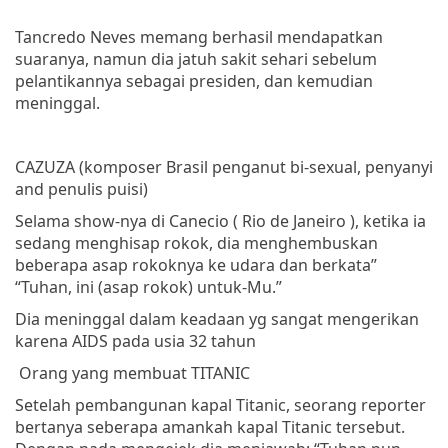
Tancredo
Neves
memang
berhasil
mendapatkan
suaranya
,
namun
dia
jatuh
sakit
sehari
sebelum
pelantikannya
sebagai
presiden
,
dan
kemudian
meninggal
.
CAZUZA
(
komposer
Brasil
penganut
bi-sexual,
penyanyi
and
penulis
puisi
)
Selama
show-
nya
di
Canecio
( Rio de Janeiro ),
ketika
ia
sedang
menghisap
rokok
,
dia
menghembuskan
beberapa
asap
rokoknya
ke
udara
dan
berkata
”
“
Tuhan
,
ini
(
asap
rokok
)
untuk-Mu
.”
Dia
meninggal
dalam
keadaan
yg
sangat
mengerikan
karena
AIDS
pada
usia
32
tahun
Orang
yang
membuat
TITANIC
Setelah
pembangunan
kapal
Titanic,
seorang
reporter
bertanya
seberapa
amankah
kapal
Titanic
tersebut
.