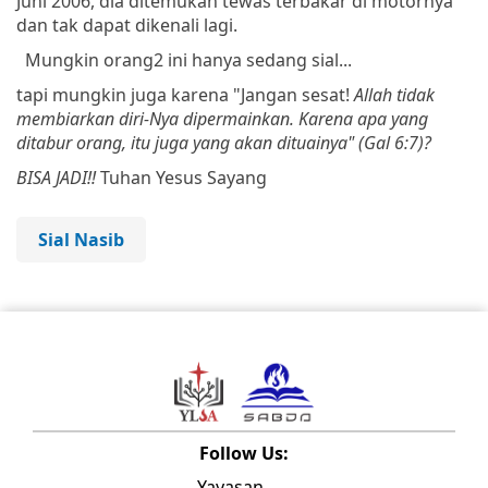
Juni
2006,
dia
ditemukan
tewas
terbakar
di
motornya
dan
tak
dapat
dikenali
lagi.
Mungkin orang2 ini hanya sedang sial...
tapi mungkin juga karena "
Jangan
sesat
!
Allah
tidak
membiarkan
diri-Nya
dipermainkan
.
Karena
apa
yang
ditabur
orang
,
itu
juga
yang
akan
dituainya" (Gal 6:7)?
BISA JADI!!
Tuhan Yesus Sayang
Sial Nasib
Follow Us:
Yayasan