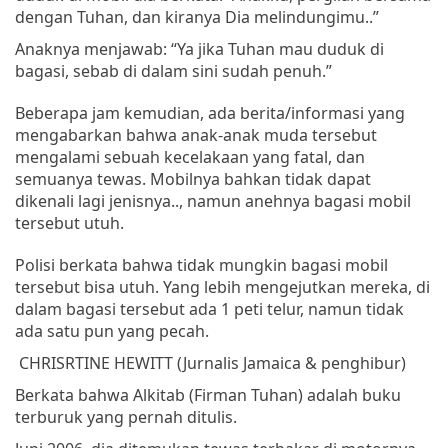
dengan
Tuhan
,
dan
kiranya
Dia
melindungimu
..”
Anaknya
menjawab
: “
Ya
jika
Tuhan
mau
duduk
di
bagasi
,
sebab
di
dalam
sini
sudah
penuh
.”
Beberapa
jam
kemudian
,
ada
berita/informasi
yang
mengabarkan
bahwa
anak-anak
muda
tersebut
mengalami
sebuah
kecelakaan
yang fatal,
dan
semuanya
tewas
.
Mobilnya
bahkan
tidak
dapat
dikenali
lagi
jenisnya
..,
namun
anehnya
bagasi
mobil
tersebut
utuh
.
Polisi berkata bahwa tidak mungkin bagasi mobil
tersebut bisa utuh. Yang lebih mengejutkan mereka, di
dalam bagasi tersebut ada 1 peti telur, namun tidak
ada satu pun yang pecah.
CHRISRTINE HEWITT (
Jurnalis
Jamaica &
penghibur
)
Berkata
bahwa
Alkitab
(
Firman
Tuhan
)
adalah
buku
terburuk
yang
pernah
ditulis
.