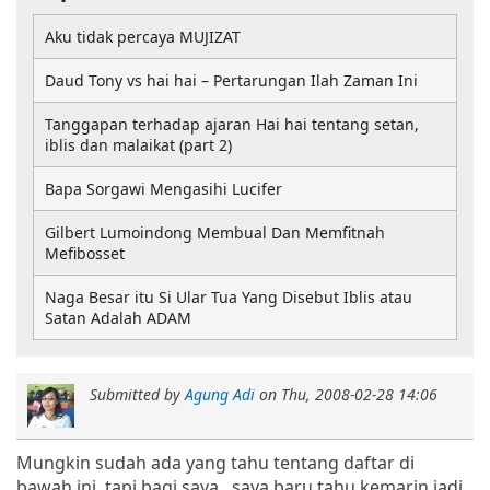
Aku tidak percaya MUJIZAT
Daud Tony vs hai hai – Pertarungan Ilah Zaman Ini
Tanggapan terhadap ajaran Hai hai tentang setan,
iblis dan malaikat (part 2)
Bapa Sorgawi Mengasihi Lucifer
Gilbert Lumoindong Membual Dan Memfitnah
Mefibosset
Naga Besar itu Si Ular Tua Yang Disebut Iblis atau
Satan Adalah ADAM
Submitted by
Agung Adi
on
Thu, 2008-02-28 14:06
Mungkin sudah ada yang tahu tentang daftar di
bawah ini, tapi bagi saya...saya baru tahu kemarin jadi