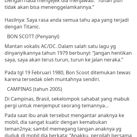
Dengan
nada
mengejek
dia
menjawab
: “
Tuhan
pun
tidak
akan
bisa
menenggelamkannya
.”
Hasilnya: Saya rasa anda semua tahu apa yang terjadi
dengan Titanic.
BON SCOTT (
Penyanyi
)
Mantan
vokalis
AC/DC.
Dalam
salah
satu
lagu
yg
dinyanyikannya
tahun
1979
berbunyi
: “
Jangan
hentikan
saya
,
saya
akan
terus
turun
,
turun
ke
jalan
neraka
.”
Pada
tgl
19
Februari
1980, Bon Scoot
ditemukan
tewas
karena
tersedak
oleh
muntahnya
sendiri
.
CAMPINAS
(
tahun
2005)
Di
Campinas
,
Brasil
,
sekelompok
sahabat
yang
mabuk
pergi
untuk
menjemput
seorang
temannya
…
Pada
saat
ibu
anak
tersebut
mengantar
anaknya
ke
mobil
,
dia
sangat
kuatir
dengan
kemabukan
teman2nya;
sambil
memegang
tangan
anaknya
yg
duduk
di
mobil
dia
berkata
: “
Anakku
,
pergilah
bersama