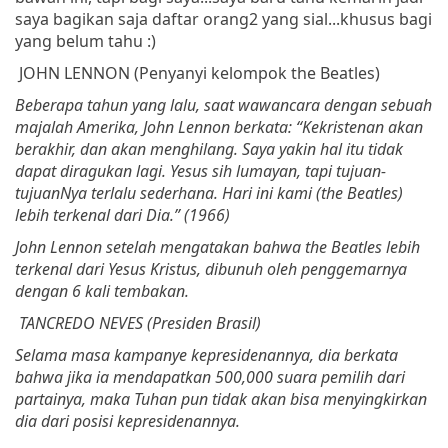
saya bagikan saja daftar orang2 yang sial...khusus bagi
yang belum tahu :)
JOHN LENNON (
Penyanyi
kelompok
the Beatles)
Beberapa
tahun
yang
lalu
,
saat
wawancara
dengan
sebuah
majalah
Amerika
, John Lennon
berkata
: “
Kekristenan
akan
berakhir
,
dan
akan
menghilang
.
Saya
yakin
hal
itu
tidak
dapat
diragukan
lagi
.
Yesus
sih
lumayan
,
tapi
tujuan-
tujuanNya
terlalu
sederhana
.
Hari
ini
kami
(the Beatles)
lebih
terkenal
dari
Dia
.”
(1966)
John Lennon
setelah
mengatakan
bahwa
the Beatles
lebih
terkenal
dari
Yesus
Kristus
,
dibunuh
oleh
penggemarnya
dengan
6 kali
tembakan
.
TANCREDO NEVES (
Presiden
Brasil
)
Selama
masa
kampanye
kepresidenannya
,
dia
berkata
bahwa
jika
ia
mendapatkan
500,000
suara
pemilih
dari
partainya
,
maka
Tuhan
pun
tidak
akan
bisa
menyingkirkan
dia
dari
posisi
kepresidenannya
.