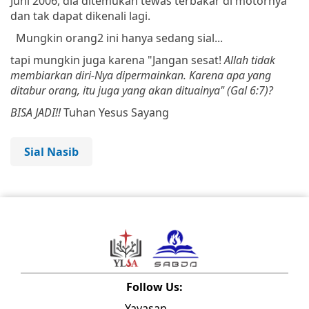
Juni
2006,
dia
ditemukan
tewas
terbakar
di
motornya
dan
tak
dapat
dikenali
lagi.
Mungkin orang2 ini hanya sedang sial...
tapi mungkin juga karena "
Jangan
sesat
!
Allah
tidak
membiarkan
diri-Nya
dipermainkan
.
Karena
apa
yang
ditabur
orang
,
itu
juga
yang
akan
dituainya" (Gal 6:7)?
BISA JADI!!
Tuhan Yesus Sayang
Sial Nasib
Follow Us:
Yayasan