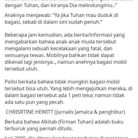
dengan
Tuhan
,
dan
kiranya
Dia
melindungimu
..”
Anaknya
menjawab
: “
Ya
jika
Tuhan
mau
duduk
di
bagasi
,
sebab
di
dalam
sini
sudah
penuh
.”
Beberapa
jam
kemudian
,
ada
berita/informasi
yang
mengabarkan
bahwa
anak-anak
muda
tersebut
mengalami
sebuah
kecelakaan
yang fatal,
dan
semuanya
tewas
.
Mobilnya
bahkan
tidak
dapat
dikenali
lagi
jenisnya
..,
namun
anehnya
bagasi
mobil
tersebut
utuh
.
Polisi berkata bahwa tidak mungkin bagasi mobil
tersebut bisa utuh. Yang lebih mengejutkan mereka, di
dalam bagasi tersebut ada 1 peti telur, namun tidak
ada satu pun yang pecah.
CHRISRTINE HEWITT (
Jurnalis
Jamaica &
penghibur
)
Berkata
bahwa
Alkitab
(
Firman
Tuhan
)
adalah
buku
terburuk
yang
pernah
ditulis
.