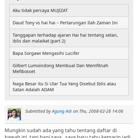
Aku tidak percaya MUJIZAT
Daud Tony vs hai hai – Pertarungan Ilah Zaman Ini
Tanggapan terhadap ajaran Hai hai tentang setan,
iblis dan malaikat (part 2)
Bapa Sorgawi Mengasihi Lucifer
Gilbert Lumoindong Membual Dan Memfitnah
Mefibosset
Naga Besar itu Si Ular Tua Yang Disebut Iblis atau
Satan Adalah ADAM
Submitted by
Agung Adi
on
Thu, 2008-02-28 14:06
Mungkin sudah ada yang tahu tentang daftar di
bawah ini, tapi bagi saya...saya baru tahu kemarin jadi