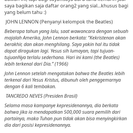
saya bagikan saja daftar orang2 yang sial...khusus bagi
yang belum tahu :)
JOHN LENNON (
Penyanyi
kelompok
the Beatles)
Beberapa
tahun
yang
lalu
,
saat
wawancara
dengan
sebuah
majalah
Amerika
, John Lennon
berkata
: “
Kekristenan
akan
berakhir
,
dan
akan
menghilang
.
Saya
yakin
hal
itu
tidak
dapat
diragukan
lagi
.
Yesus
sih
lumayan
,
tapi
tujuan-
tujuanNya
terlalu
sederhana
.
Hari
ini
kami
(the Beatles)
lebih
terkenal
dari
Dia
.”
(1966)
John Lennon
setelah
mengatakan
bahwa
the Beatles
lebih
terkenal
dari
Yesus
Kristus
,
dibunuh
oleh
penggemarnya
dengan
6 kali
tembakan
.
TANCREDO NEVES (
Presiden
Brasil
)
Selama
masa
kampanye
kepresidenannya
,
dia
berkata
bahwa
jika
ia
mendapatkan
500,000
suara
pemilih
dari
partainya
,
maka
Tuhan
pun
tidak
akan
bisa
menyingkirkan
dia
dari
posisi
kepresidenannya
.