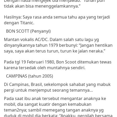
Dengan
nada
mengejek
dia
menjawab
: “
Tuhan
pun
tidak
akan
bisa
menenggelamkannya
.”
Hasilnya: Saya rasa anda semua tahu apa yang terjadi
dengan Titanic.
BON SCOTT (
Penyanyi
)
Mantan
vokalis
AC/DC.
Dalam
salah
satu
lagu
yg
dinyanyikannya
tahun
1979
berbunyi
: “
Jangan
hentikan
saya
,
saya
akan
terus
turun
,
turun
ke
jalan
neraka
.”
Pada
tgl
19
Februari
1980, Bon Scoot
ditemukan
tewas
karena
tersedak
oleh
muntahnya
sendiri
.
CAMPINAS
(
tahun
2005)
Di
Campinas
,
Brasil
,
sekelompok
sahabat
yang
mabuk
pergi
untuk
menjemput
seorang
temannya
…
Pada
saat
ibu
anak
tersebut
mengantar
anaknya
ke
mobil
,
dia
sangat
kuatir
dengan
kemabukan
teman2nya;
sambil
memegang
tangan
anaknya
yg
duduk
di
mobil
dia
berkata
: “
Anakku
,
pergilah
bersama