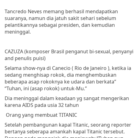
Tancredo
Neves
memang
berhasil
mendapatkan
suaranya
,
namun
dia
jatuh
sakit
sehari
sebelum
pelantikannya
sebagai
presiden
,
dan
kemudian
meninggal
.
CAZUZA
(
komposer
Brasil
penganut
bi-sexual,
penyanyi
and
penulis
puisi
)
Selama
show-
nya
di
Canecio
( Rio de Janeiro ),
ketika
ia
sedang
menghisap
rokok
,
dia
menghembuskan
beberapa
asap
rokoknya
ke
udara
dan
berkata
”
“
Tuhan
,
ini
(
asap
rokok
)
untuk-Mu
.”
Dia
meninggal
dalam
keadaan
yg
sangat
mengerikan
karena
AIDS
pada
usia
32
tahun
Orang
yang
membuat
TITANIC
Setelah
pembangunan
kapal
Titanic,
seorang
reporter
bertanya
seberapa
amankah
kapal
Titanic
tersebut
.