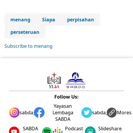
menang
Siapa
perpisahan
perseteruan
Subscribe to menang
Follow Us:
Yayasan
sabda_ylsa
Lembaga
sabda_ylsa
Mores
SABDA
SABDA
Podcast
Slideshare