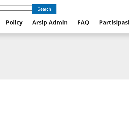
Search
Policy
Arsip Admin
FAQ
Partisipas