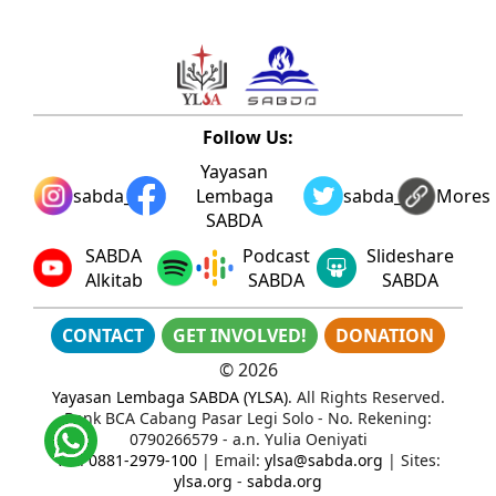
Follow Us:
Yayasan
sabda_ylsa
Lembaga
sabda_ylsa
Mores
SABDA
SABDA
Podcast
Slideshare
Alkitab
SABDA
SABDA
CONTACT
GET INVOLVED!
DONATION
©
2026
Yayasan Lembaga SABDA (YLSA)
. All Rights Reserved.
Bank BCA Cabang Pasar Legi Solo - No. Rekening:
0790266579 - a.n. Yulia Oeniyati
WA:
0881-2979-100
| Email:
ylsa@sabda.org
| Sites:
ylsa.org
-
sabda.org