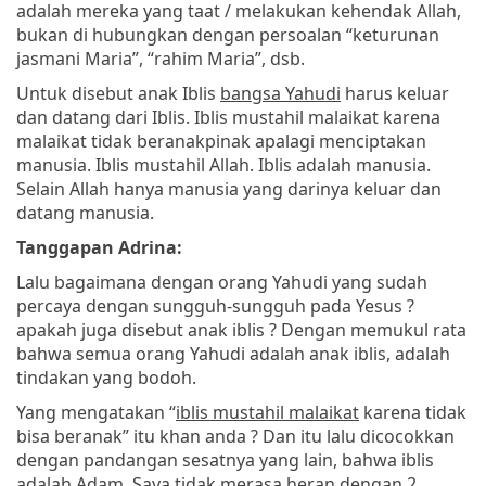
adalah mereka yang taat / melakukan kehendak Allah,
bukan di hubungkan dengan persoalan “keturunan
jasmani Maria”, “rahim Maria”, dsb.
Untuk disebut anak Iblis
bangsa Yahudi
harus keluar
dan datang dari Iblis. Iblis mustahil malaikat karena
malaikat tidak beranakpinak apalagi menciptakan
manusia. Iblis mustahil Allah. Iblis adalah manusia.
Selain Allah hanya manusia yang darinya keluar dan
datang manusia.
Tanggapan Adrina:
Lalu bagaimana dengan orang Yahudi yang sudah
percaya dengan sungguh-sungguh pada Yesus ?
apakah juga disebut anak iblis ? Dengan memukul rata
bahwa semua orang Yahudi adalah anak iblis, adalah
tindakan yang bodoh.
Yang mengatakan “
iblis mustahil malaikat
karena tidak
bisa beranak” itu khan anda ? Dan itu lalu dicocokkan
dengan pandangan sesatnya yang lain, bahwa iblis
adalah Adam. Saya tidak merasa heran dengan 2