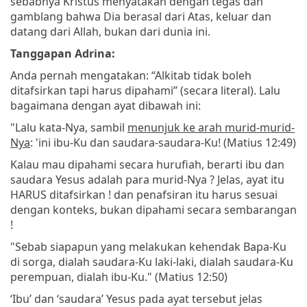
sebabnya Kristus menyatakan dengan tegas dan
gamblang bahwa Dia berasal dari Atas, keluar dan
datang dari Allah, bukan dari dunia ini.
Tanggapan Adrina:
Anda pernah mengatakan: “Alkitab tidak boleh
ditafsirkan tapi harus dipahami” (secara literal). Lalu
bagaimana dengan ayat dibawah ini:
"Lalu kata-Nya, sambil
menunjuk ke arah murid-murid-
Nya
: 'ini ibu-Ku dan saudara-saudara-Ku! (Matius 12:49)
Kalau mau dipahami secara hurufiah, berarti ibu dan
saudara Yesus adalah para murid-Nya ? Jelas, ayat itu
HARUS ditafsirkan ! dan penafsiran itu harus sesuai
dengan konteks, bukan dipahami secara sembarangan
!
"Sebab siapapun yang melakukan kehendak Bapa-Ku
di sorga, dialah saudara-Ku laki-laki, dialah saudara-Ku
perempuan, dialah ibu-Ku." (Matius 12:50)
‘Ibu’ dan ‘saudara’ Yesus pada ayat tersebut jelas