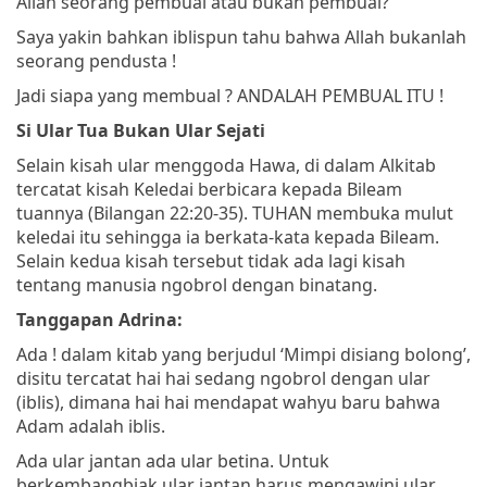
Allah seorang pembual atau bukan pembual?
Saya yakin bahkan iblispun tahu bahwa Allah bukanlah
seorang pendusta !
Jadi siapa yang membual ? ANDALAH PEMBUAL ITU !
Si Ular Tua Bukan Ular Sejati
Selain kisah ular menggoda Hawa, di dalam Alkitab
tercatat kisah Keledai berbicara kepada Bileam
tuannya (Bilangan 22:20-35). TUHAN membuka mulut
keledai itu sehingga ia berkata-kata kepada Bileam.
Selain kedua kisah tersebut tidak ada lagi kisah
tentang manusia ngobrol dengan binatang.
Tanggapan Adrina:
Ada ! dalam kitab yang berjudul ‘Mimpi disiang bolong’,
disitu tercatat hai hai sedang ngobrol dengan ular
(iblis), dimana hai hai mendapat wahyu baru bahwa
Adam adalah iblis.
Ada ular jantan ada ular betina. Untuk
berkembangbiak ular jantan harus mengawini ular