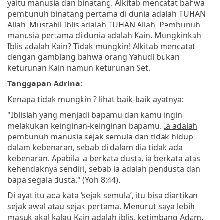
yaitu manusia dan binatang. Alkitab mencatat bahwa
pembunuh binatang pertama di dunia adalah TUHAN
Allah. Mustahil Iblis adalah TUHAN Allah.
Pembunuh
manusia pertama di dunia adalah Kain. Mungkinkah
Iblis adalah Kain? Tidak mungkin!
Alkitab mencatat
dengan gamblang bahwa orang Yahudi bukan
keturunan Kain namun keturunan Set.
Tanggapan Adrina:
Kenapa tidak mungkin ? lihat baik-baik ayatnya:
"Iblislah yang menjadi bapamu dan kamu ingin
melakukan keinginan-keinginan bapamu.
Ia adalah
pembunuh manusia sejak semula
dan tidak hidup
dalam kebenaran, sebab di dalam dia tidak ada
kebenaran. Apabila ia berkata dusta, ia berkata atas
kehendaknya sendiri, sebab ia adalah pendusta dan
bapa segala dusta." (Yoh 8:44).
Di ayat itu ada kata ‘sejak semula’, itu bisa diartikan
sejak awal atau sejak pertama. Menurut saya lebih
masuk akal kalau Kain adalah iblis, ketimbang Adam.