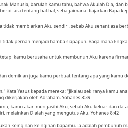
Anak Manusia, barulah kamu tahu, bahwa Akulah Dia, dan 
ku berbicara tentang hal-hal, sebagaimana diajarkan Bapa ke
Ia tidak membiarkan Aku sendiri, sebab Aku senantiasa ber
n tidak pernah menjadi hamba siapapun. Bagaimana Engka
 tetapi kamu berusaha untuk membunuh Aku karena firman
, dan demikian juga kamu perbuat tentang apa yang kamu d
." Kata Yesus kepada mereka: "Jikalau sekiranya kamu an
g dikerjakan oleh Abraham. Yohanes 8:39
pamu, kamu akan mengasihi Aku, sebab Aku keluar dan data
ri, melainkan Dialah yang mengutus Aku. Yohanes 8:42
kukan keinginan-keinginan bapamu. Ia adalah pembunuh m