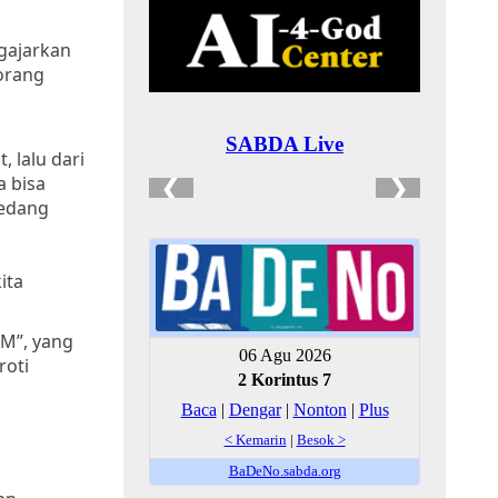
ngajarkan
eorang
, lalu dari
a bisa
sedang
ita
AM”, yang
roti