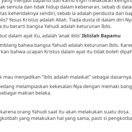
lah yang menjadi bapamu dan kamu ingin melakukan keingin
k semula dan tidak hidup dalam kebenaran, sebab di dala
 atas kehendaknya sendiri, sebab ia adalah pendusta dan ba
? Yesus Kristus adalah Allah. Tiada dusta di dalam diri-Ny
itu berarti bangsa Yahudi adalah keturunan Iblis.
t dalam ayat itu, adalah ‘anak iblis’.
Iblislah Bapamu
blang bahwa bangsa Yahudi adalah keturunan Iblis. Kare
rkan bahwa ucapan Kristus dalam ayat itu tidak boleh dipa
ak mau menjadikan ”iblis adalah malaikat” sebagai dasarnya
s sedang melampiaskan kekesalan-Nya dengan memaki bang
 sebagai makian belaka.
 karena orang Yahudi saat itu akan melakukan suatu dosa.
kotbah yang melakukan hal yang sama, pasti si pengkotba