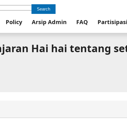
Search
Policy
Arsip Admin
FAQ
Partisipas
aran Hai hai tentang set