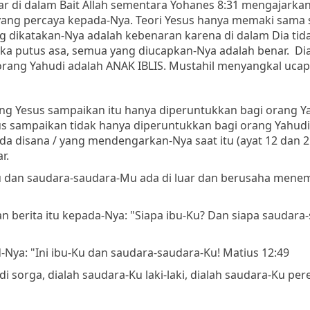
r di dalam Bait Allah sementara Yohanes 8:31 mengajarka
yang percaya kepada-Nya. Teori Yesus hanya memaki sama s
ang dikatakan-Nya adalah kebenaran karena di dalam Dia tid
tika putus asa, semua yang diucapkan-Nya adalah benar. Di
ng Yahudi adalah ANAK IBLIS. Mustahil menyangkal ucap
g Yesus sampaikan itu hanya diperuntukkan bagi orang Y
esus sampaikan tidak hanya diperuntukkan bagi orang Yahud
da disana / yang mendengarkan-Nya saat itu (ayat 12 dan 21
r.
Mu dan saudara-saudara-Mu ada di luar dan berusaha mene
berita itu kepada-Nya: "Siapa ibu-Ku? Dan siapa saudara
-Nya: "Ini ibu-Ku dan saudara-saudara-Ku! Matius 12:49
sorga, dialah saudara-Ku laki-laki, dialah saudara-Ku pe