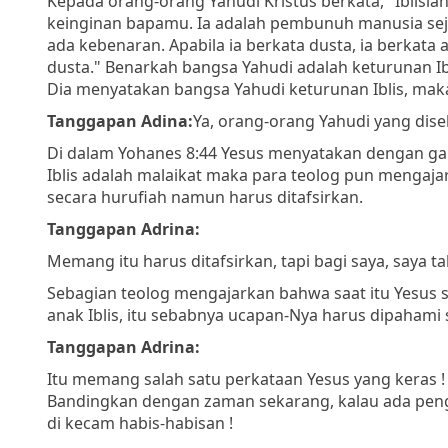
Kepada orang-orang Yahudi Kristus berkata
, "Iblis
keinginan bapamu. Ia adalah pembunuh manusia seja
ada kebenaran. Apabila ia berkata dusta, ia berkata
dusta."
Benarkah bangsa Yahudi adalah keturunan Iblis
Dia menyatakan bangsa Yahudi keturunan Iblis, maka 
Tanggapan Adina:
Ya, orang-orang Yahudi yang disebu
Di dalam Yohanes 8:44 Yesus menyatakan dengan gam
Iblis adalah malaikat maka para teolog pun mengaja
secara hurufiah namun harus ditafsirkan.
Tanggapan Adrina:
Memang itu harus ditafsirkan, tapi bagi saya, saya t
Sebagian teolog mengajarkan bahwa saat itu Yesu
anak Iblis, itu sebabnya ucapan-Nya harus dipahami
Tanggapan Adrina:
Itu memang salah satu perkataan Yesus yang keras !
Bandingkan dengan zaman sekarang, kalau ada peng
di kecam habis-habisan !