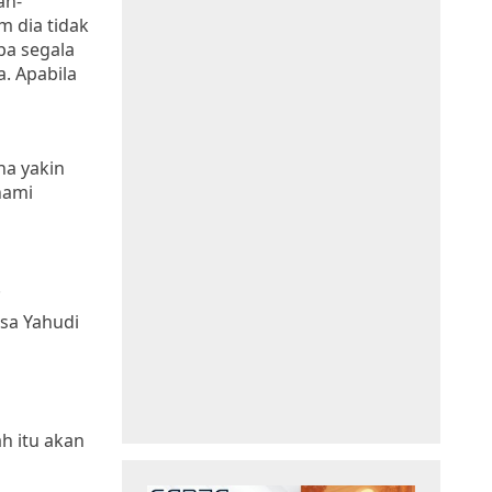
an-
m dia tidak
pa segala
a. Apabila
na yakin
hami
.
sa Yahudi
h itu akan