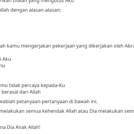
ainkan Dialah yang mengutus Aku
lah dengan alasan-alasan:
ulah kamu mengerjakan pekerjaan yang dikerjakan oleh Ab
i Aku
mu
mu tidak percaya kepada-Ku
erasal dari Allah
 jawablah petanyaan-pertanyaan di bawah ini.
ia melakukan semua kehendak Allah atau Dia melakukan se
a Dia Anak Allah!