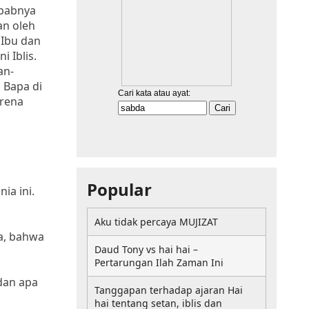
ebabnya
an oleh
 Ibu dan
 Iblis.
an-
 Bapa di
arena
Popular
ia ini.
Aku tidak percaya MUJIZAT
a, bahwa
Daud Tony vs hai hai –
Pertarungan Ilah Zaman Ini
dan apa
Tanggapan terhadap ajaran Hai
hai tentang setan, iblis dan