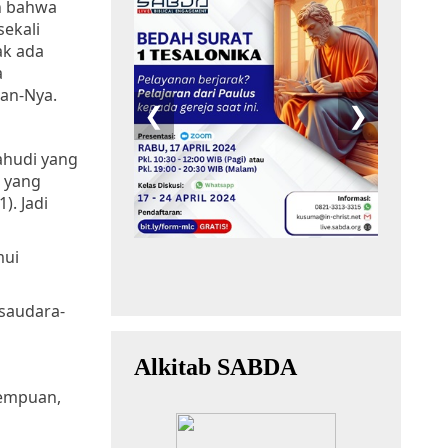
n bahwa
ekali
ak ada
a
an-Nya.
ahudi yang
i yang
). Jadi
mui
-saudara-
rempuan,