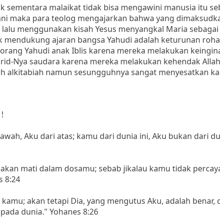
ak sementara malaikat tidak bisa mengawini manusia itu s
mani maka para teolog mengajarkan bahwa yang dimaksudk
ka lalu menggunakan kisah Yesus menyangkal Maria sebagai
 mendukung ajaran bangsa Yahudi adalah keturunan rohani
rang Yahudi anak Iblis karena mereka melakukan keingin
urid-Nya saudara karena mereka melakukan kehendak Allah
ah alkitabiah namun sesungguhnya sangat menyesatkan k
!
wah, Aku dari atas; kamu dari dunia ini, Aku bukan dari dun
akan mati dalam dosamu; sebab jikalau kamu tidak percay
s 8:24
kamu; akan tetapi Dia, yang mengutus Aku, adalah benar, 
pada dunia." Yohanes 8:26