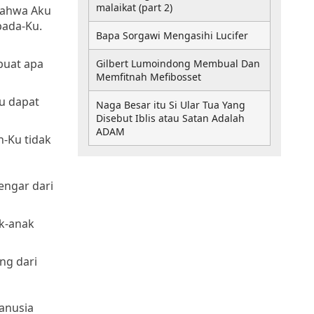
malaikat (part 2)
bahwa Aku
pada-Ku.
Bapa Sorgawi Mengasihi Lucifer
buat apa
Gilbert Lumoindong Membual Dan
Memfitnah Mefibosset
u dapat
Naga Besar itu Si Ular Tua Yang
Disebut Iblis atau Satan Adalah
ADAM
-Ku tidak
engar dari
ak-anak
ng dari
anusia