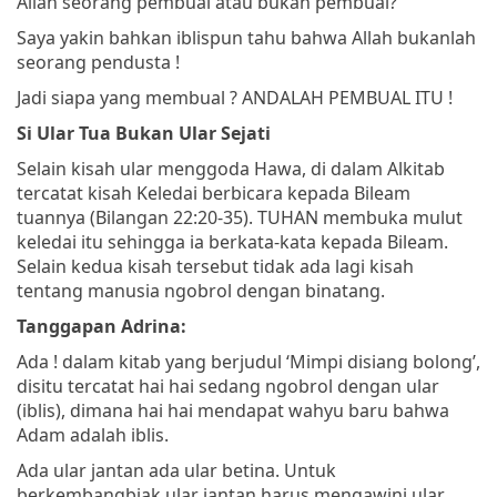
Allah seorang pembual atau bukan pembual?
Saya yakin bahkan iblispun tahu bahwa Allah bukanlah
seorang pendusta !
Jadi siapa yang membual ? ANDALAH PEMBUAL ITU !
Si Ular Tua Bukan Ular Sejati
Selain kisah ular menggoda Hawa, di dalam Alkitab
tercatat kisah Keledai berbicara kepada Bileam
tuannya (Bilangan 22:20-35). TUHAN membuka mulut
keledai itu sehingga ia berkata-kata kepada Bileam.
Selain kedua kisah tersebut tidak ada lagi kisah
tentang manusia ngobrol dengan binatang.
Tanggapan Adrina:
Ada ! dalam kitab yang berjudul ‘Mimpi disiang bolong’,
disitu tercatat hai hai sedang ngobrol dengan ular
(iblis), dimana hai hai mendapat wahyu baru bahwa
Adam adalah iblis.
Ada ular jantan ada ular betina. Untuk
berkembangbiak ular jantan harus mengawini ular