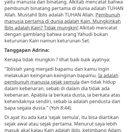
yaitu manusia dan binatang. Alkitab mencatat bahwa
pembunuh binatang pertama di dunia adalah TUHAN
Allah. Mustahil Iblis adalah TUHAN Allah.
Pembunuh
manusia pertama di dunia adalah Kain. Mungkinkah
Iblis adalah Kain? Tidak mungkin!
Alkitab mencatat
dengan gamblang bahwa orang Yahudi bukan
keturunan Kain namun keturunan Set.
Tanggapan Adrina:
Kenapa tidak mungkin ? lihat baik-baik ayatnya:
"Iblislah yang menjadi bapamu dan kamu ingin
melakukan keinginan-keinginan bapamu.
Ia adalah
pembunuh manusia sejak semula
dan tidak hidup
dalam kebenaran, sebab di dalam dia tidak ada
kebenaran. Apabila ia berkata dusta, ia berkata atas
kehendaknya sendiri, sebab ia adalah pendusta dan
bapa segala dusta." (Yoh 8:44).
Di ayat itu ada kata ‘sejak semula’, itu bisa diartikan
sejak awal atau sejak pertama. Menurut saya lebih
masuk akal kalau Kain adalah iblis, ketimbang Adam.