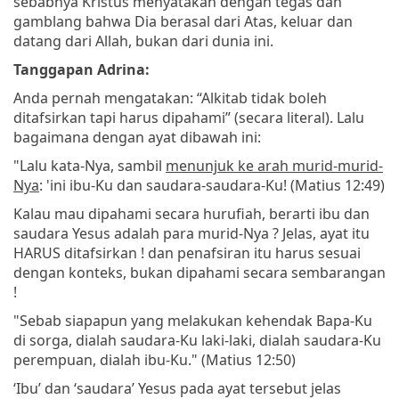
sebabnya Kristus menyatakan dengan tegas dan
gamblang bahwa Dia berasal dari Atas, keluar dan
datang dari Allah, bukan dari dunia ini.
Tanggapan Adrina:
Anda pernah mengatakan: “Alkitab tidak boleh
ditafsirkan tapi harus dipahami” (secara literal). Lalu
bagaimana dengan ayat dibawah ini:
"Lalu kata-Nya, sambil
menunjuk ke arah murid-murid-
Nya
: 'ini ibu-Ku dan saudara-saudara-Ku! (Matius 12:49)
Kalau mau dipahami secara hurufiah, berarti ibu dan
saudara Yesus adalah para murid-Nya ? Jelas, ayat itu
HARUS ditafsirkan ! dan penafsiran itu harus sesuai
dengan konteks, bukan dipahami secara sembarangan
!
"Sebab siapapun yang melakukan kehendak Bapa-Ku
di sorga, dialah saudara-Ku laki-laki, dialah saudara-Ku
perempuan, dialah ibu-Ku." (Matius 12:50)
‘Ibu’ dan ‘saudara’ Yesus pada ayat tersebut jelas