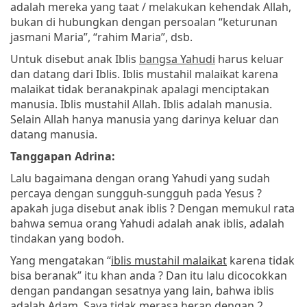
adalah mereka yang taat / melakukan kehendak Allah,
bukan di hubungkan dengan persoalan “keturunan
jasmani Maria”, “rahim Maria”, dsb.
Untuk disebut anak Iblis
bangsa Yahudi
harus keluar
dan datang dari Iblis. Iblis mustahil malaikat karena
malaikat tidak beranakpinak apalagi menciptakan
manusia. Iblis mustahil Allah. Iblis adalah manusia.
Selain Allah hanya manusia yang darinya keluar dan
datang manusia.
Tanggapan Adrina:
Lalu bagaimana dengan orang Yahudi yang sudah
percaya dengan sungguh-sungguh pada Yesus ?
apakah juga disebut anak iblis ? Dengan memukul rata
bahwa semua orang Yahudi adalah anak iblis, adalah
tindakan yang bodoh.
Yang mengatakan “
iblis mustahil malaikat
karena tidak
bisa beranak” itu khan anda ? Dan itu lalu dicocokkan
dengan pandangan sesatnya yang lain, bahwa iblis
adalah Adam. Saya tidak merasa heran dengan 2