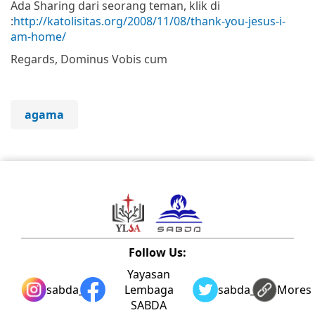
Ada Sharing dari seorang teman, klik di
:
http://katolisitas.org/2008/11/08/thank-you-jesus-i-
am-home/
Regards, Dominus Vobis cum
agama
Follow Us:
Yayasan
sabda_ylsa
Lembaga
sabda_ylsa
Mores
SABDA