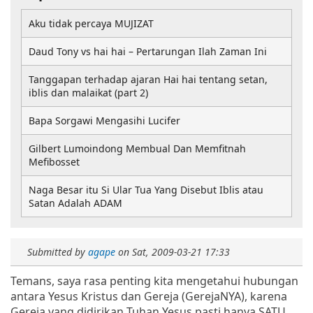
Aku tidak percaya MUJIZAT
Daud Tony vs hai hai – Pertarungan Ilah Zaman Ini
Tanggapan terhadap ajaran Hai hai tentang setan,
iblis dan malaikat (part 2)
Bapa Sorgawi Mengasihi Lucifer
Gilbert Lumoindong Membual Dan Memfitnah
Mefibosset
Naga Besar itu Si Ular Tua Yang Disebut Iblis atau
Satan Adalah ADAM
Submitted by
agape
on
Sat, 2009-03-21 17:33
Temans, saya rasa penting kita mengetahui hubungan
antara Yesus Kristus dan Gereja (GerejaNYA), karena
Gereja yang didirikan Tuhan Yesus pasti hanya SATU,