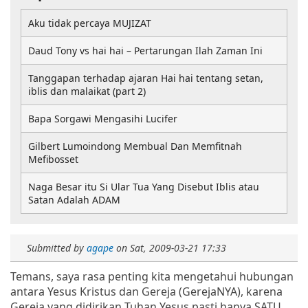
Aku tidak percaya MUJIZAT
Daud Tony vs hai hai – Pertarungan Ilah Zaman Ini
Tanggapan terhadap ajaran Hai hai tentang setan,
iblis dan malaikat (part 2)
Bapa Sorgawi Mengasihi Lucifer
Gilbert Lumoindong Membual Dan Memfitnah
Mefibosset
Naga Besar itu Si Ular Tua Yang Disebut Iblis atau
Satan Adalah ADAM
Submitted by
agape
on
Sat, 2009-03-21 17:33
Temans, saya rasa penting kita mengetahui hubungan
antara Yesus Kristus dan Gereja (GerejaNYA), karena
Gereja yang didirikan Tuhan Yesus pasti hanya SATU,