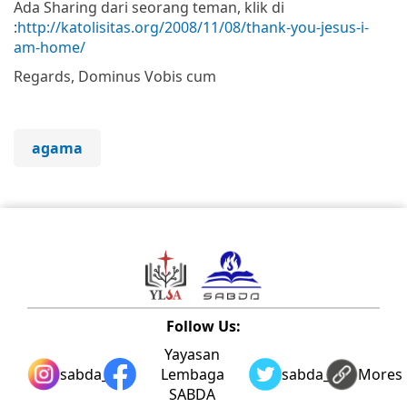
Ada Sharing dari seorang teman, klik di
:
http://katolisitas.org/2008/11/08/thank-you-jesus-i-
am-home/
Regards, Dominus Vobis cum
agama
Follow Us:
Yayasan
sabda_ylsa
Lembaga
sabda_ylsa
Mores
SABDA