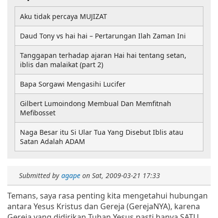
Aku tidak percaya MUJIZAT
Daud Tony vs hai hai – Pertarungan Ilah Zaman Ini
Tanggapan terhadap ajaran Hai hai tentang setan,
iblis dan malaikat (part 2)
Bapa Sorgawi Mengasihi Lucifer
Gilbert Lumoindong Membual Dan Memfitnah
Mefibosset
Naga Besar itu Si Ular Tua Yang Disebut Iblis atau
Satan Adalah ADAM
Submitted by
agape
on
Sat, 2009-03-21 17:33
Temans, saya rasa penting kita mengetahui hubungan
antara Yesus Kristus dan Gereja (GerejaNYA), karena
Gereja yang didirikan Tuhan Yesus pasti hanya SATU,