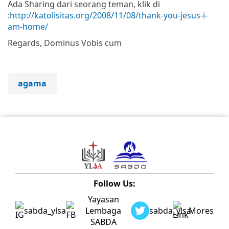
Ada Sharing dari seorang teman, klik di
:
http://katolisitas.org/2008/11/08/thank-you-jesus-i-
am-home/
Regards, Dominus Vobis cum
agama
Follow Us:
Yayasan
sabda_ylsa
Lembaga
sabda_ylsa
Mores
SABDA