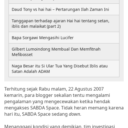
Daud Tony vs hai hai – Pertarungan Ilah Zaman Ini
Tanggapan terhadap ajaran Hai hai tentang setan,
iblis dan malaikat (part 2)
Bapa Sorgawi Mengasihi Lucifer
Gilbert Lumoindong Membual Dan Memfitnah
Mefibosset
Naga Besar itu Si Ular Tua Yang Disebut Iblis atau
Satan Adalah ADAM
Terhitung sejak Rabu malam, 22 Agustus 2007
kemarin, para blogger sekalian tentu mengalami
pengalaman yang mengecewakan ketika hendak
mengakses SABDA Space. Tidak heran memang karena
hari itu, SABDA Space sedang
down
.
Menanggapi kondisi yang demikian, tim investigasi