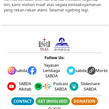
tim, kami mohon maaf atas segala ketidaknyamanan
yang rekan-rekan alami. Selamat ngeblog lagi.
Follow Us:
Yayasan
sabda_ylsa
Lembaga
sabda_ylsa
Mores
SABDA
SABDA
Podcast
Slideshare
Alkitab
SABDA
SABDA
CONTACT
GET INVOLVED!
DONATION
©
2026