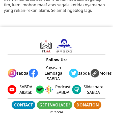
tim, kami mohon maaf atas segala ketidaknyamanan
yang rekan-rekan alami. Selamat ngeblog lagi.
Follow Us:
Yayasan
sabda_ylsa
Lembaga
sabda_ylsa
Mores
SABDA
SABDA
Podcast
Slideshare
Alkitab
SABDA
SABDA
CONTACT
GET INVOLVED!
DONATION
©
2026