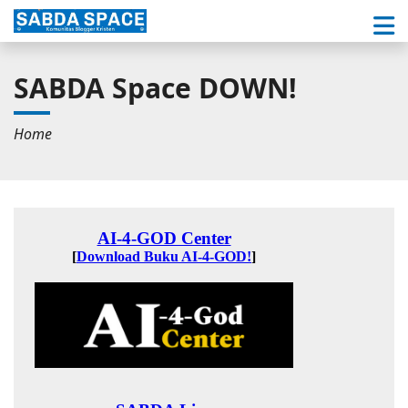
SABDA Space DOWN!
Home