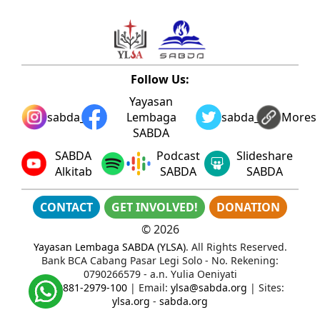
Follow Us:
Yayasan
sabda_ylsa
Lembaga
sabda_ylsa
Mores
SABDA
SABDA
Podcast
Slideshare
Alkitab
SABDA
SABDA
CONTACT
GET INVOLVED!
DONATION
©
2026
Yayasan Lembaga SABDA (YLSA)
. All Rights Reserved.
Bank BCA Cabang Pasar Legi Solo - No. Rekening:
0790266579 - a.n. Yulia Oeniyati
WA:
0881-2979-100
| Email:
ylsa@sabda.org
| Sites:
ylsa.org
-
sabda.org