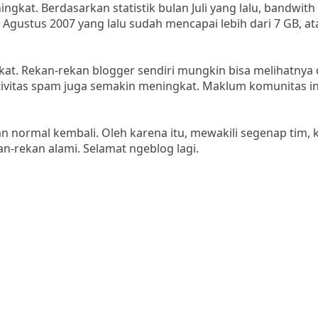
kat. Berdasarkan statistik bulan Juli yang lalu, bandwith
2 Agustus 2007 yang lalu sudah mencapai lebih dari 7 GB, a
t. Rekan-rekan blogger sendiri mungkin bisa melihatnya 
ivitas spam juga semakin meningkat. Maklum komunitas i
akan normal kembali. Oleh karena itu, mewakili segenap tim, 
-rekan alami. Selamat ngeblog lagi.