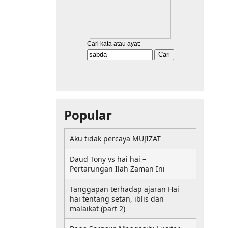
Popular
Aku tidak percaya MUJIZAT
Daud Tony vs hai hai –
Pertarungan Ilah Zaman Ini
Tanggapan terhadap ajaran Hai
hai tentang setan, iblis dan
malaikat (part 2)