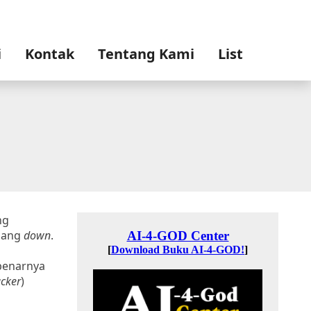
i
Kontak
Tentang Kami
List
ng
edang
down
.
ebenarnya
cker
)