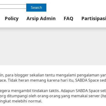
Search
Policy
Arsip Admin
FAQ
Partisipas
in, para blogger sekalian tentu mengalami pengalaman ya
e. Tidak heran memang karena hari itu, SABDA Space s
 segera mengambil tindakan taktis. Adapun SABDA Space s
.org ditumpangi oleh orang-orang yang memakai server (
ha
ngkat melebihi normal.