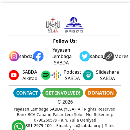
Follow Us:
Yayasan
sabda_ylsa
Lembaga
sabda_ylsa
Mores
SABDA
SABDA
Podcast
Slideshare
Alkitab
SABDA
SABDA
CONTACT
GET INVOLVED!
DONATION
©
2026
Yayasan Lembaga SABDA (YLSA)
. All Rights Reserved.
Bank BCA Cabang Pasar Legi Solo - No. Rekening:
0790266579 - a.n. Yulia Oeniyati
WA:
0881-2979-100
| Email:
ylsa@sabda.org
| Sites: