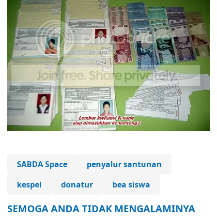
SABDA Space
penyalur santunan
kespel
donatur
bea siswa
SEMOGA ANDA TIDAK MENGALAMINYA