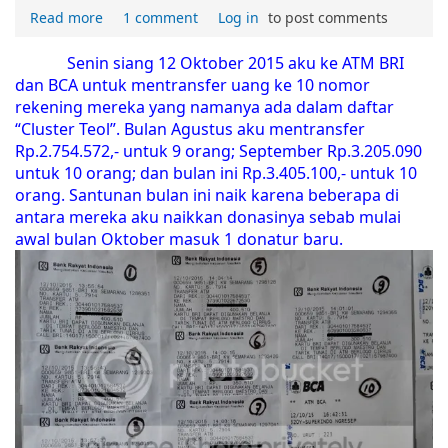
Read more
1 comment
Log in
to post comments
Senin siang 12 Oktober 2015 aku ke ATM BRI
dan BCA untuk mentransfer uang ke 10 nomor
rekening mereka yang namanya ada dalam daftar
“Cluster Teol”. Bulan Agustus aku mentransfer
Rp.2.754.572,- untuk 9 orang; September Rp.3.205.090
untuk 10 orang; dan bulan ini Rp.3.405.100,- untuk 10
orang. Santunan bulan ini naik karena beberapa di
antara mereka aku naikkan donasinya sebab mulai
awal bulan Oktober masuk 1 donatur baru.