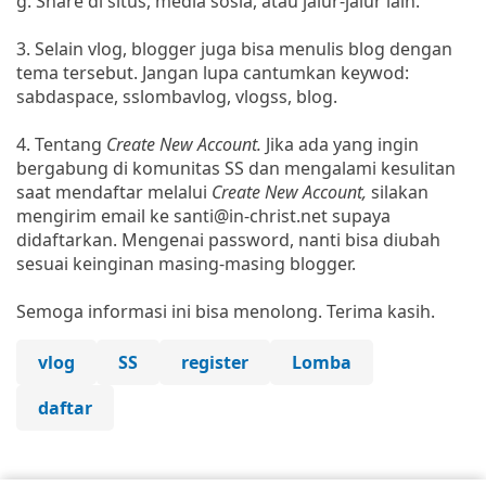
g. Share di situs, media sosia, atau jalur-jalur lain.
3. Selain vlog, blogger juga bisa menulis blog dengan
tema tersebut. Jangan lupa cantumkan keywod:
sabdaspace, sslombavlog, vlogss, blog.
4. Tentang
Create New Account.
Jika ada yang ingin
bergabung di komunitas SS dan mengalami kesulitan
saat mendaftar melalui
Create New Account,
silakan
mengirim email ke santi@in-christ.net supaya
didaftarkan. Mengenai password, nanti bisa diubah
sesuai keinginan masing-masing blogger.
Semoga informasi ini bisa menolong. Terima kasih.
vlog
SS
register
Lomba
daftar