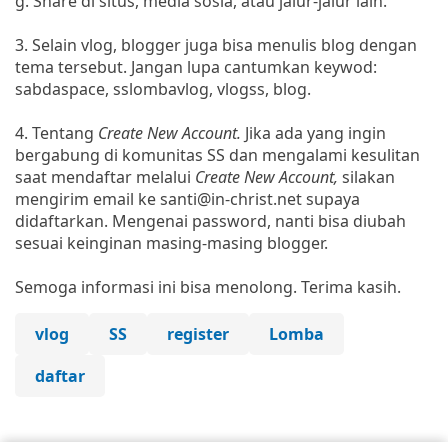
g. Share di situs, media sosia, atau jalur-jalur lain.
3. Selain vlog, blogger juga bisa menulis blog dengan
tema tersebut. Jangan lupa cantumkan keywod:
sabdaspace, sslombavlog, vlogss, blog.
4. Tentang
Create New Account.
Jika ada yang ingin
bergabung di komunitas SS dan mengalami kesulitan
saat mendaftar melalui
Create New Account,
silakan
mengirim email ke santi@in-christ.net supaya
didaftarkan. Mengenai password, nanti bisa diubah
sesuai keinginan masing-masing blogger.
Semoga informasi ini bisa menolong. Terima kasih.
vlog
SS
register
Lomba
daftar