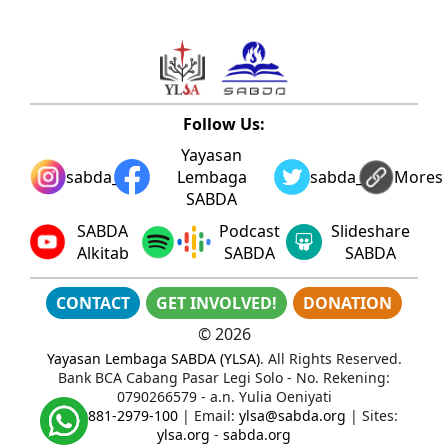
Follow Us:
Yayasan
sabda_ylsa
Lembaga
sabda_ylsa
Mores
SABDA
SABDA
Podcast
Slideshare
Alkitab
SABDA
SABDA
CONTACT
GET INVOLVED!
DONATION
©
2026
Yayasan Lembaga SABDA (YLSA)
. All Rights Reserved.
Bank BCA Cabang Pasar Legi Solo - No. Rekening:
0790266579 - a.n. Yulia Oeniyati
WA:
0881-2979-100
| Email:
ylsa@sabda.org
| Sites:
ylsa.org
-
sabda.org