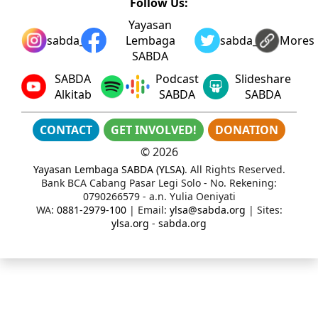
Follow Us:
Yayasan
sabda_ylsa
Lembaga
sabda_ylsa
Mores
SABDA
SABDA
Podcast
Slideshare
Alkitab
SABDA
SABDA
CONTACT
GET INVOLVED!
DONATION
©
2026
Yayasan Lembaga SABDA (YLSA)
. All Rights Reserved.
Bank BCA Cabang Pasar Legi Solo - No. Rekening:
0790266579 - a.n. Yulia Oeniyati
WA:
0881-2979-100
| Email:
ylsa@sabda.org
| Sites:
ylsa.org
-
sabda.org