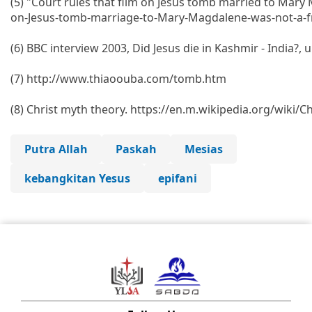
(5) "Court rules that film on Jesus tomb married to Mary 
on-Jesus-tomb-marriage-to-Mary-Magdalene-was-not-a-
(6) BBC interview 2003, Did Jesus die in Kashmir - India?
(7) http://www.thiaoouba.com/tomb.htm
(8) Christ myth theory. https://en.m.wikipedia.org/wiki/
Putra Allah
Paskah
Mesias
kebangkitan Yesus
epifani