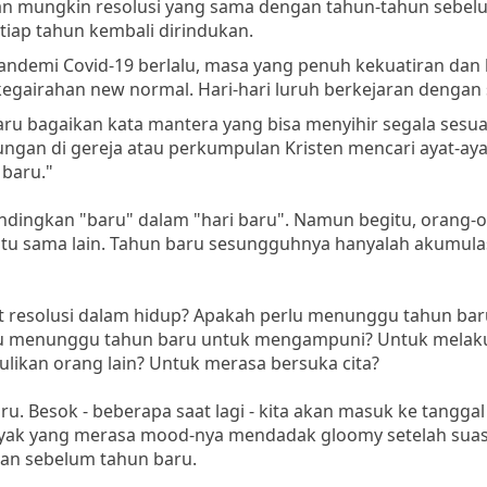
ian mungkin resolusi yang sama dengan tahun-tahun sebel
etiap tahun kembali dirindukan.
pandemi Covid-19 berlalu, masa yang penuh kekuatiran dan 
 kegairahan new normal. Hari-hari luruh berkejaran dengan 
aru bagaikan kata mantera yang bisa menyihir segala sesua
ngan di gereja atau perkumpulan Kristen mencari ayat-aya
 baru."
ndingkan "baru" dalam "hari baru". Namun begitu, orang-
tu sama lain. Tahun baru sesungguhnya hanyalah akumulas
resolusi dalam hidup? Apakah perlu menunggu tahun bar
rlu menunggu tahun baru untuk mengampuni? Untuk melak
likan orang lain? Untuk merasa bersuka cita?
ru. Besok - beberapa saat lagi - kita akan masuk ke tanggal
 Banyak yang merasa mood-nya mendadak gloomy setelah sua
gan sebelum tahun baru.