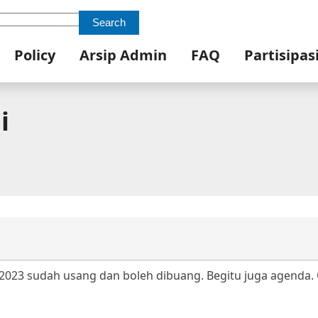
Search
Policy
Arsip Admin
FAQ
Partisipas
i
n 2023 sudah usang dan boleh dibuang. Begitu juga agenda.