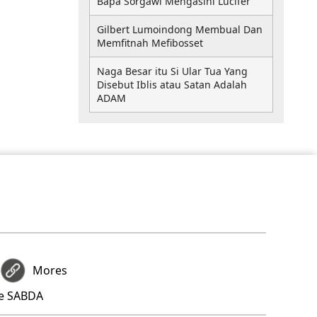
Bapa Sorgawi Mengasihi Lucifer
Gilbert Lumoindong Membual Dan
Memfitnah Mefibosset
Naga Besar itu Si Ular Tua Yang
Disebut Iblis atau Satan Adalah
ADAM
Mores
re SABDA