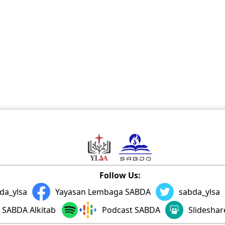
Follow Us:
da_ylsa
Yayasan Lembaga SABDA
sabda_ylsa
SABDA Alkitab
Podcast SABDA
Slidesha