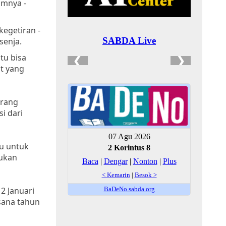
umnya -
kegetiran -
senja.
tu bisa
t yang
orang
i dari
u untuk
ukan
 2 Januari
sana tahun